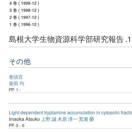
4 巻 ( 1999-12 )
3 巻 ( 1998-12 )
2 巻 ( 1997-12 )
1 巻 ( 1996-12 )
島根大学生物資源科学部研究報告
.
その他
巻頭言
柴田 均
PP. 1 -
Light-dependent tryptamine accumulation in cytosolic fracti
Imaoka Atsuko
上野 誠
木原 淳一
荒瀬 榮
PP. 3 - 6