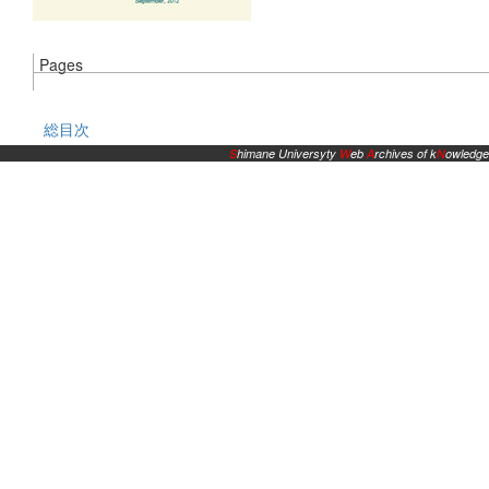
Pages
総目次
S
himane Universyty
W
eb
A
rchives of k
N
owledge