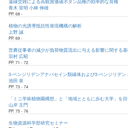
遠縁交雑による高観賞価値ボタン品種の効率的な育種
青木 宣明
小林 伸雄
PP. 68 -
植物の光誘導抵抗性発現機構の解析
上野 誠
PP. 69 -
営農従事者の減少が負荷物質流出に与える影響に関する基
宗村 広昭
PP. 71 - 72
3-ベンジリデンアナバセイン類縁体および3-ベンジリデ
池田 泉
PP. 73 - 74
「ミニ学術植物園構想」と「地域とともに歩む大学」を目指
山岸 主門
PP. 75 - 76
生物資源科学部研究セミナー