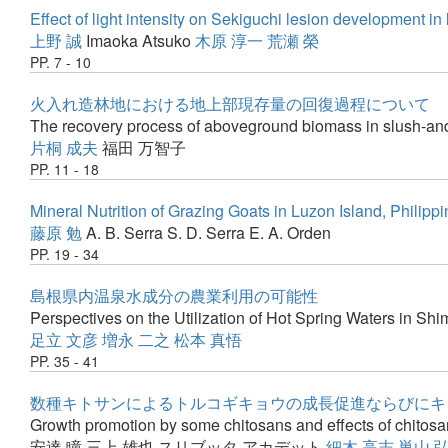
Effect of light intensity on Sekiguchi lesion development i
上野 誠
Imaoka Atsuko
木原 淳一
荒瀬 榮
PP. 7 - 10
火入れ造林地における地上部現存量の回復過程について
The recovery process of aboveground biomass in slush-and-
片桐 成夫
福田 万智子
PP. 11 - 18
Mineral Nutrition of Grazing Goats in Luzon Island, Philipp
藤原 勉
A. B. Serra
S. D. Serra
E. A. Orden
PP. 19 - 34
島根県内温泉水成分の農業利用の可能性
Perspectives on the Utilization of Hot Spring Waters in Shi
足立 文彦
増永 二之
松本 真悟
PP. 35 - 41
数種キトサンによるトルコギキョウの成長促進ならびにキ
Growth promotion by some chitosans and effects of chitos
安達 瞳
三上 雄也
スリブッタ アカデット
細木 高志
巣山 