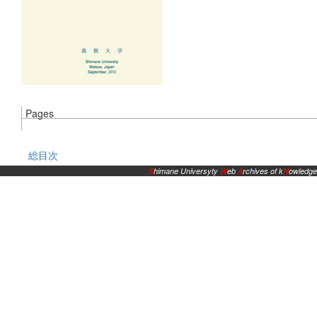
Pages
総目次
S
himane Universyty
W
eb
A
rchives of k
N
owledge