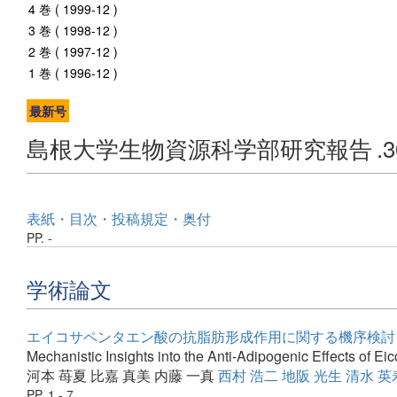
4 巻 ( 1999-12 )
3 巻 ( 1998-12 )
2 巻 ( 1997-12 )
1 巻 ( 1996-12 )
最新号
島根大学生物資源科学部研究報告
.
表紙・目次・投稿規定・奥付
PP. -
学術論文
エイコサペンタエン酸の抗脂肪形成作用に関する機序検討：P
Mechanistic Insights into the Anti-Adipogenic Effects of
河本 苺夏
比嘉 真美
内藤 一真
西村 浩二
地阪 光生
清水 英
PP. 1 - 7