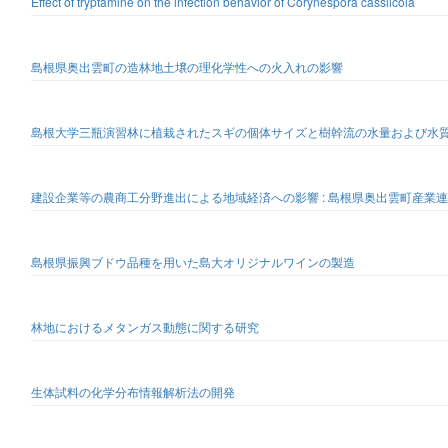
Effect of tryptamine on the infection behavior of Corynespora cassiicola
島根県奥出雲町の造林地土壌の理化学性への火入れの影響
島根大学三瓶演習林に植栽されたスギの個体サイズと樹幹流の水量および水
建設企業等の農商工分野進出による地域経済への影響 : 島根県奥出雲町産業
島根県振興ブドウ品種を用いた島大オリジナルワインの製造
林地におけるメタンガス動態に関する研究
生体試料の化学分布情報解析法の開発