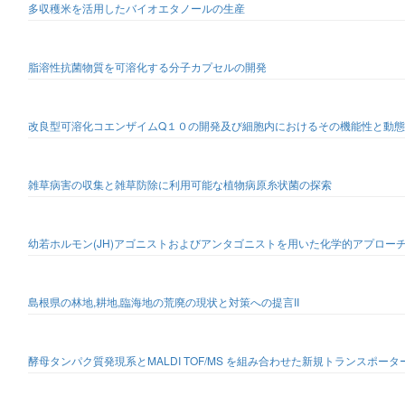
多収穫米を活用したバイオエタノールの生産
脂溶性抗菌物質を可溶化する分子カプセルの開発
改良型可溶化コエンザイムQ１０の開発及び細胞内におけるその機能性と動
雑草病害の収集と雑草防除に利用可能な植物病原糸状菌の探索
幼若ホルモン(JH)アゴニストおよびアンタゴニストを用いた化学的アプローチ
島根県の林地,耕地,臨海地の荒廃の現状と対策への提言II
酵母タンパク質発現系とMALDI TOF/MS を組み合わせた新規トランスポー