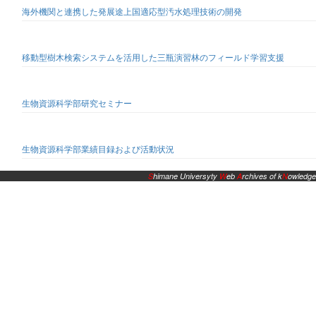
海外機関と連携した発展途上国適応型汚水処理技術の開発
移動型樹木検索システムを活用した三瓶演習林のフィールド学習支援
生物資源科学部研究セミナー
生物資源科学部業績目録および活動状況
S
himane Universyty
W
eb
A
rchives of k
N
owledge