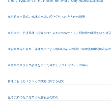
Effect of tryptamine on the infection behavior of Corynespora cassiicola
島根県奥出雲町の造林地土壌の理化学性への火入れの影響
島根大学三瓶演習林に植栽されたスギの個体サイズと樹幹流の水量および水
建設企業等の農商工分野進出による地域経済への影響 : 島根県奥出雲町産業
島根県振興ブドウ品種を用いた島大オリジナルワインの製造
林地におけるメタンガス動態に関する研究
生体試料の化学分布情報解析法の開発