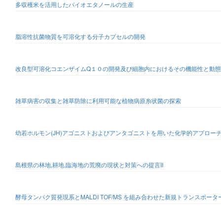
多収穫米を活用したバイオエタノールの生産
脂溶性抗菌物質を可溶化する分子カプセルの開発
改良型可溶化コエンザイムQ１０の開発及び細胞内におけるその機能性と動
雑草病害の収集と雑草防除に利用可能な植物病原糸状菌の探索
幼若ホルモン(JH)アゴニストおよびアンタゴニストを用いた化学的アプローチ
島根県の林地,耕地,臨海地の荒廃の現状と対策への提言II
酵母タンパク質発現系とMALDI TOF/MS を組み合わせた新規トランスポー