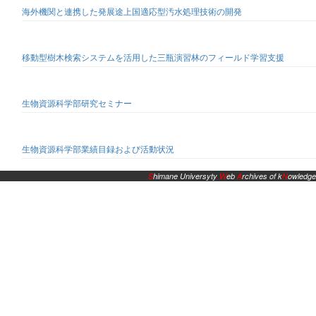
海外機関と連携した発展途上国適応型汚水処理技術の開発
移動型樹木検索システムを活用した三瓶演習林のフィールド学習支援
生物資源科学部研究セミナー
生物資源科学部業績目録および活動状況
S
himane Universyty
W
eb
A
rchives of k
N
owledge