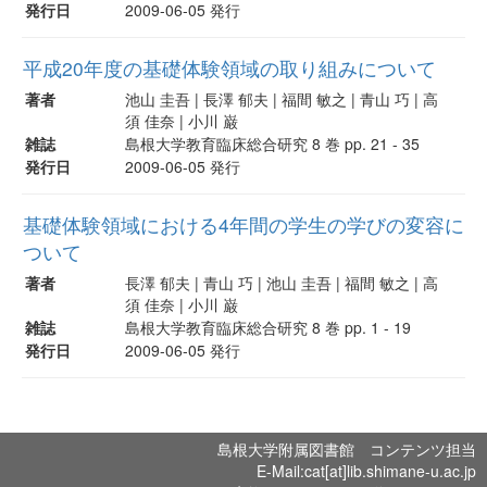
発行日
2009-06-05 発行
平成20年度の基礎体験領域の取り組みについて
著者
池山 圭吾 | 長澤 郁夫 | 福間 敏之 | 青山 巧 | 高
須 佳奈 | 小川 巌
雑誌
島根大学教育臨床総合研究 8 巻 pp. 21 - 35
発行日
2009-06-05 発行
基礎体験領域における4年間の学生の学びの変容に
ついて
著者
長澤 郁夫 | 青山 巧 | 池山 圭吾 | 福間 敏之 | 高
須 佳奈 | 小川 巌
雑誌
島根大学教育臨床総合研究 8 巻 pp. 1 - 19
発行日
2009-06-05 発行
島根大学附属図書館 コンテンツ担当
E-Mail:cat[at]lib.shimane-u.ac.jp