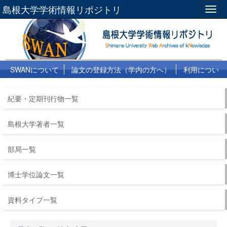
島根大学学術情報リポジトリ
Togg
navig
SWANについて
論文の登録方法（学内の方へ）
利用につい
て
よくある質問
リンク集
紀要・定期刊行物一覧
島根大学著者一覧
部局一覧
博士学位論文一覧
資料タイプ一覧