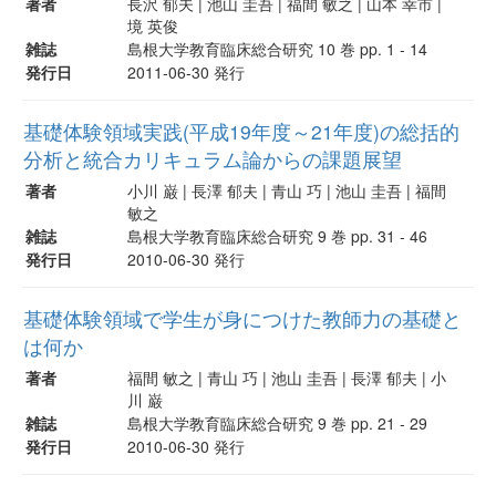
著者
長沢 郁夫 | 池山 圭吾 | 福間 敏之 | 山本 幸市 |
境 英俊
雑誌
島根大学教育臨床総合研究 10 巻 pp. 1 - 14
発行日
2011-06-30 発行
基礎体験領域実践(平成19年度～21年度)の総括的
分析と統合カリキュラム論からの課題展望
著者
小川 巌 | 長澤 郁夫 | 青山 巧 | 池山 圭吾 | 福間
敏之
雑誌
島根大学教育臨床総合研究 9 巻 pp. 31 - 46
発行日
2010-06-30 発行
基礎体験領域で学生が身につけた教師力の基礎と
は何か
著者
福間 敏之 | 青山 巧 | 池山 圭吾 | 長澤 郁夫 | 小
川 巌
雑誌
島根大学教育臨床総合研究 9 巻 pp. 21 - 29
発行日
2010-06-30 発行