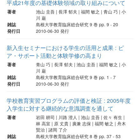
平成21年度の基礎体験領域の取り組みについて
著者
池山 圭吾 | 長澤 郁夫 | 福間 敏之 | 青山 巧 | 小
川 巌
雑誌
島根大学教育臨床総合研究 9 巻 pp. 9 - 20
発行日
2010-06-30 発行
新入生セミナーにおける学生の活用と成果 : ピ
ア・サポート活動と体験学修の高まり
著者
青山 巧 | 長澤 郁夫 | 池山 圭吾 | 福間 敏之 | 小
川 巌
雑誌
島根大学教育臨床総合研究 9 巻 pp. 1 - 7
発行日
2010-06-30 発行
学校教育実習プログラムの評価と検証 : 2005年度
入学生に対する継続的な意識調査を通して
著者
岩田 耕司 | 川路 澄人 | 池山 圭吾 | 佐々 有生 |
林 高宣 | 原 丈貴 | 廣兼 志保 | 福間 敏之 | 舟木
賢治 | 諸岡 了介
雑誌
島根大学教育臨床総合研究 8 巻 pp. 37 - 53