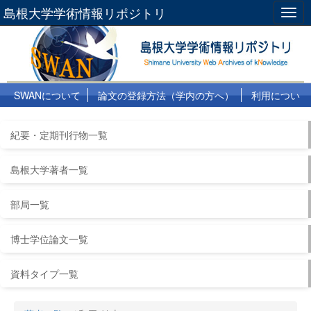
島根大学学術情報リポジトリ
Togg
navig
SWANについて
論文の登録方法（学内の方へ）
利用につい
て
よくある質問
リンク集
紀要・定期刊行物一覧
島根大学著者一覧
部局一覧
博士学位論文一覧
資料タイプ一覧