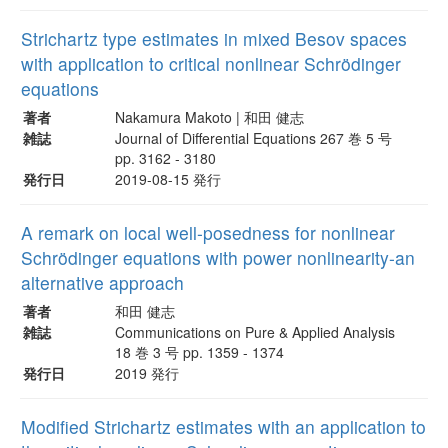
Strichartz type estimates in mixed Besov spaces
with application to critical nonlinear Schrödinger
equations
著者
Nakamura Makoto | 和田 健志
雑誌
Journal of Differential Equations 267 巻 5 号
pp. 3162 - 3180
発行日
2019-08-15 発行
A remark on local well-posedness for nonlinear
Schrödinger equations with power nonlinearity-an
alternative approach
著者
和田 健志
雑誌
Communications on Pure & Applied Analysis
18 巻 3 号 pp. 1359 - 1374
発行日
2019 発行
Modified Strichartz estimates with an application to