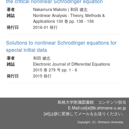
the critical nonlinear Schrodinger equation
著者
Nakamura Makoto | 和田 健志
雑誌
Nonlinear Analysis : Theory, Methods &
Applications 130 巻 pp. 138 - 156
発行日
2016-01 発行
Solutions to nonlinear Schrodinger equations for
special initial data
著者
和田 健志
雑誌
Electronic Journal of Differential Equations
2015 巻 279 号 pp. 1 - 6
発行日
2015 発行
島根大学附属図書館 コンテンツ担当
E-Mail:cat[at]lib.shimane-u.ac.jp
[at]は@に変換してメールをお送りください。
Copyright（C）Shimane University