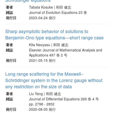
著者
Tabata Kosuke | 和田 健志
雑誌
Journal of Evolution Equations 23 巻
発行日
2023-04-24 発行
Sharp asymptotic behavior of solutions to
Benjamin-Ono type equations—short range case
著者
Kita Naoyasu | 和田 健志
雑誌
Elsevier Journal of Mathematical Analysis and
Applications 497 巻 2 号
発行日
2021-05-15 発行
Long range scattering for the Maxwell–
Schrödinger system in the Lorenz gauge without
any restriction on the size of data
著者
Liu Yang | 和田 健志
雑誌
Journal of Differential Equations 269 巻 4 号
pp. 2798 - 2852
発行日
2020-08-05 発行