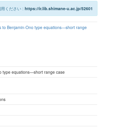
用ください :
https://ir.lib.shimane-u.ac.jp/52601
ns to Benjamin-Ono type equations—short range
no type equations—short range case
ions