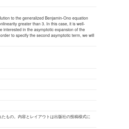
solution to the generalized Benjamin-Ono equation
linearity greater than 3. In this case, it is well-
re interested in the asymptotic expansion of the
order to specify the second asymptotic term, we will
て受付されたもの。内容とレイアウトは出版社の投稿様式に