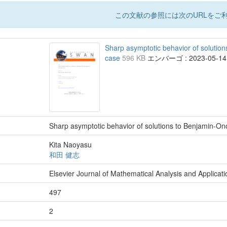
この文献の参照には次のURLをご利
Sharp asymptotic behavior of solutio
case
596 KB
エンバーゴ : 2023-05-14
Sharp asymptotic behavior of solutions to Benjamin-O
Kita Naoyasu
和田 健志
Elsevier Journal of Mathematical Analysis and Applicat
497
2