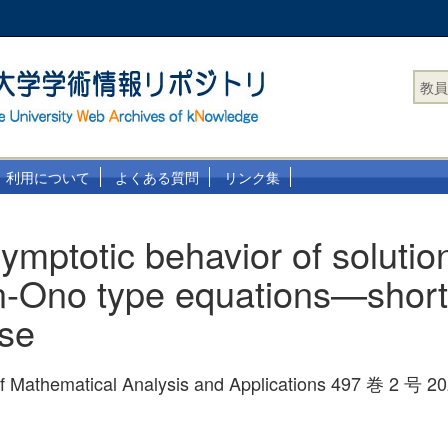
教員
利用について
よくある質問
リンク集
ymptotic behavior of solutio
n-Ono type equations—shor
se
 of Mathematical Analysis and Applications 497 巻 2 号 