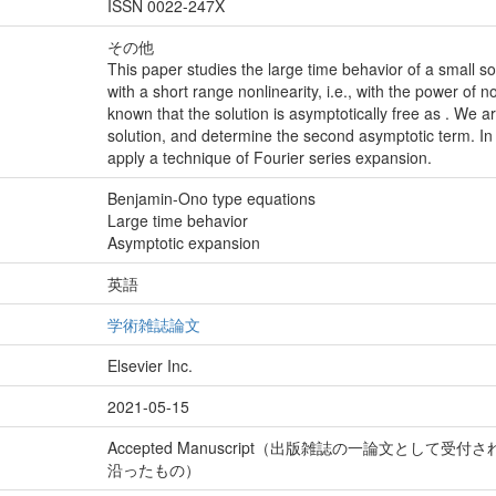
ISSN 0022-247X
その他
This paper studies the large time behavior of a small 
with a short range nonlinearity, i.e., with the power of non
known that the solution is asymptotically free as . We a
solution, and determine the second asymptotic term. In 
apply a technique of Fourier series expansion.
Benjamin-Ono type equations
Large time behavior
Asymptotic expansion
英語
学術雑誌論文
Elsevier Inc.
2021-05-15
Accepted Manuscript（出版雑誌の一論文とし
沿ったもの）