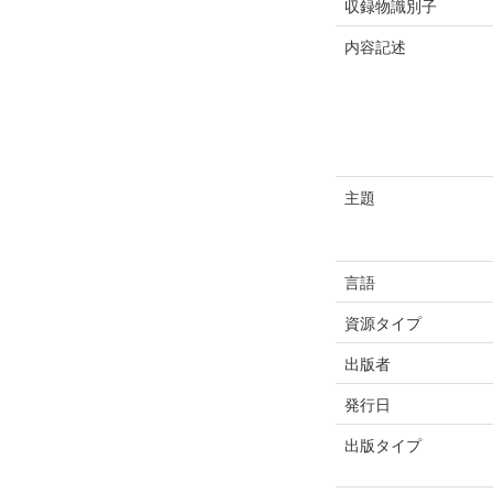
収録物識別子
内容記述
主題
言語
資源タイプ
出版者
発行日
出版タイプ