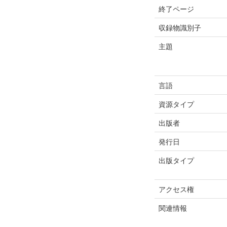
終了ページ
収録物識別子
主題
言語
資源タイプ
出版者
発行日
出版タイプ
アクセス権
関連情報