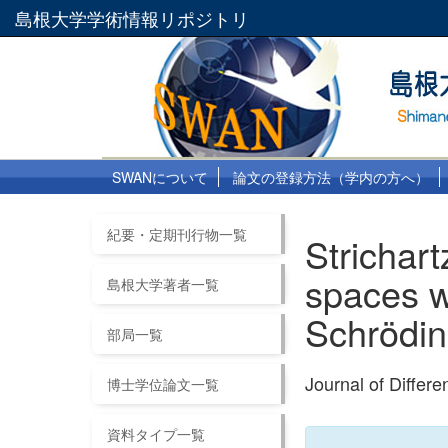
島根大学学術情報リポジトリ
SWANについて
論文の登録方法（学内の方へ）
紀要・定期刊行物一覧
Strichar
spaces wi
島根大学著者一覧
Schrödin
部局一覧
Journal of Diffe
博士学位論文一覧
資料タイプ一覧