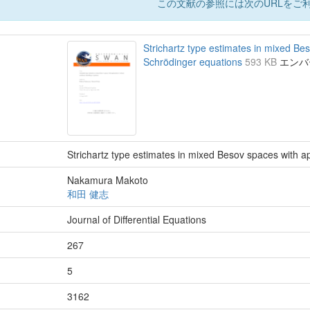
この文献の参照には次のURLをご利
Strichartz type estimates in mixed Beso
Schrödinger equations
593 KB
エンバーゴ
Strichartz type estimates in mixed Besov spaces with app
Nakamura Makoto
和田 健志
Journal of Differential Equations
267
5
3162