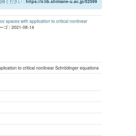
用ください :
https://ir.lib.shimane-u.ac.jp/52599
v spaces with application to critical nonlinear
 : 2021-08-14
lication to critical nonlinear Schrödinger equations