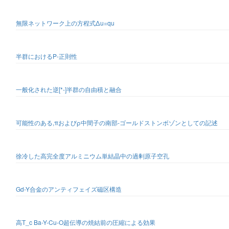
無限ネットワーク上の方程式Δu=qu
半群におけるP-正則性
一般化された逆[*-]半群の自由積と融合
可能性のある,πおよびρ中間子の南部-ゴールドストンボゾンとしての記述
徐冷した高完全度アルミニウム単結晶中の過剰原子空孔
Gd-Y合金のアンティフェイズ磁区構造
高T_c Ba-Y-Cu-O超伝導の焼結前の圧縮による効果