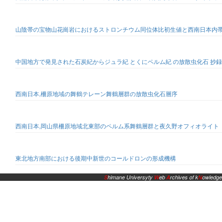
山陰帯の宝物山花崗岩におけるストロンチウム同位体比初生値と西南日本内帯
中国地方で発見された石炭紀からジュラ紀 とくにペルム紀 の放散虫化石 抄録
西南日本,柵原地域の舞鶴テレーン舞鶴層群の放散虫化石層序
西南日本,岡山県柵原地域北東部のペルム系舞鶴層群と夜久野オフィオライト
東北地方南部における後期中新世のコールドロンの形成機構
S
himane Universyty
W
eb
A
rchives of k
N
owledge