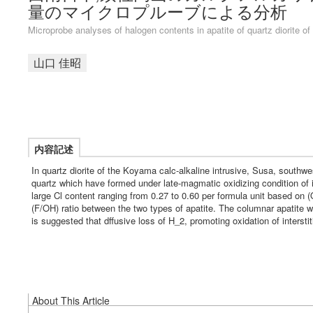
量のマイクロプルーブによる分析
Microprobe analyses of halogen contents in apatite of quartz diorite o
山口 佳昭
内容記述
In quartz diorite of the Koyama calc-alkaline intrusive, Susa, southwes
quartz which have formed under late-magmatic oxidizing condition of 
large Cl content ranging from 0.27 to 0.60 per formula unit based on (O,
(F/OH) ratio between the two types of apatite. The columnar apatite wi
is suggested that dffusive loss of H_2, promoting oxidation of inters
About This Article