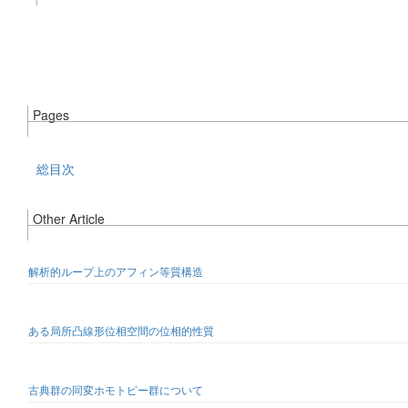
Pages
総目次
Other Article
解析的ループ上のアフィン等質構造
ある局所凸線形位相空間の位相的性質
古典群の同変ホモトピー群について