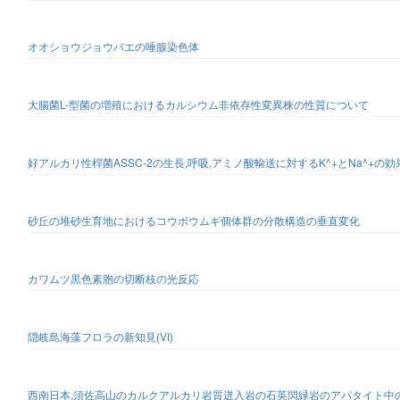
オオショウジョウバエの唾腺染色体
大腸菌L-型菌の増殖におけるカルシウム非依存性変異株の性質について
好アルカリ性桿菌ASSC-2の生長,呼吸,アミノ酸輸送に対するK^+とNa^+の効
砂丘の堆砂生育地におけるコウボウムギ個体群の分散構造の垂直変化
カワムツ黒色素胞の切断枝の光反応
隠岐島海藻フロラの新知見(VI)
西南日本,須佐高山のカルクアルカリ岩質迸入岩の石英閃緑岩のアパタイト中