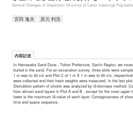
Vertical Changes of Dispersion Structure of Carex kobomugi Populatio
宮田 逸夫
原元 利浩
内容記述
In Hamasaka Sand Dune , Tottori Prefecture, San'in Region, we invest
buried in the sand. For an excavation survey, three plots were sampl
1 m was to 40 cm and Plot C of 1 m X 1 m was to 60 cm, respectively.
were collected and their fresh weights were measured. In the last plot
Distrubtion pattern of shoots was analyzed by Iδ-biomass method. Cont
from almost sand layers in Plot A and B , except for the most upper tw
lower is the maximum Iδ-value of each layer. Contagiousness of shoot 
time and space sequence.