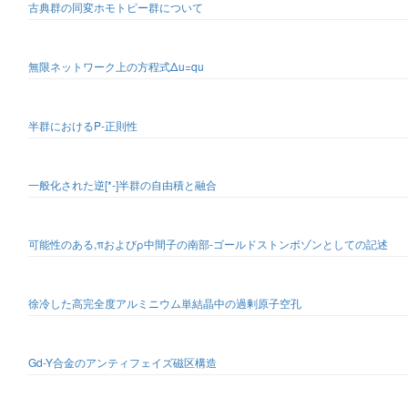
古典群の同変ホモトピー群について
無限ネットワーク上の方程式Δu=qu
半群におけるP-正則性
一般化された逆[*-]半群の自由積と融合
可能性のある,πおよびρ中間子の南部-ゴールドストンボゾンとしての記述
徐冷した高完全度アルミニウム単結晶中の過剰原子空孔
Gd-Y合金のアンティフェイズ磁区構造