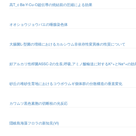
高T_c Ba-Y-Cu-O超伝導の焼結前の圧縮による効果
オオショウジョウバエの唾腺染色体
大腸菌L-型菌の増殖におけるカルシウム非依存性変異株の性質について
好アルカリ性桿菌ASSC-2の生長,呼吸,アミノ酸輸送に対するK^+とNa^+の効
砂丘の堆砂生育地におけるコウボウムギ個体群の分散構造の垂直変化
カワムツ黒色素胞の切断枝の光反応
隠岐島海藻フロラの新知見(VI)