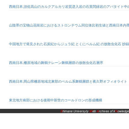
西南日本,須佐高山のカルクアルカリ岩質迸入岩の石英閃緑岩のアパタイト中
山陰帯の宝物山花崗岩におけるストロンチウム同位体比初生値と西南日本内帯
中国地方で発見された石炭紀からジュラ紀 とくにペルム紀 の放散虫化石 抄録
西南日本,柵原地域の舞鶴テレーン舞鶴層群の放散虫化石層序
西南日本,岡山県柵原地域北東部のペルム系舞鶴層群と夜久野オフィオライト
東北地方南部における後期中新世のコールドロンの形成機構
S
himane Universyty
W
eb
A
rchives of k
N
owledge