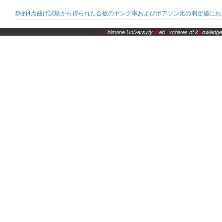
静的4点曲げ試験から得られた合板のヤング率およびポアソン比の測定値にお
S
himane Universyty
W
eb
A
rchives of k
N
owledge