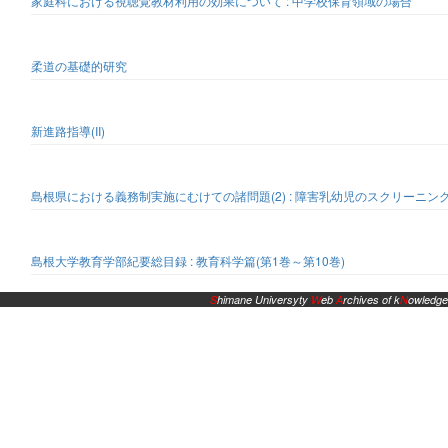
家庭科における視聴覚教材利用の効果について : 中学校保育領域の場合
柔道の基礎的研究
新進路指導(II)
島根県における義務制実施にむけての諸問題(2) : 障害乳幼児のスクリーニ
島根大学教育学部紀要総目録 : 教育科学篇(第1巻～第10巻)
S
himane Universyty
W
eb
A
rchives of k
N
owledge