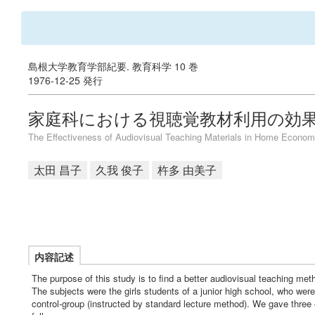
島根大学教育学部紀要. 教育科学 10 巻
1976-12-25 発行
家庭科における視聴覚教材利用の効果
The Effectiveness of Audiovisual Teaching Materials in Home Economic
太田 昌子
久我 俊子
杵多 由美子
内容記述
The purpose of this study is to find a better audiovisual teaching m
The subjects were the girls students of a junior high school, who were
control-group (instructed by standard lecture method). We gave three