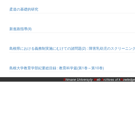
柔道の基礎的研究
新進路指導(II)
島根県における義務制実施にむけての諸問題(2) : 障害乳幼児のスクリーニ
島根大学教育学部紀要総目録 : 教育科学篇(第1巻～第10巻)
S
himane Universyty
W
eb
A
rchives of k
N
owledge