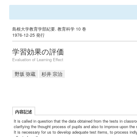
島根大学教育学部紀要. 教育科学 10 巻
1976-12-25 発行
学習効果の評価
Evaluation of Learning Effect
野坂 弥蔵
杉井 宗治
内容記述
It is called in question that the data obtained from the tests in class
clarifying the thought process of pupils and also to improve upon the
It is necessary for us to develop adequate test items, to process indi