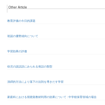
Other Article
教育評価の今日的課題
初認の優勢傾向について
学習効果の評価
幼児の談話語にみられる発話の類型
演繹的方法により落下の法則を導きだす学習
家庭科における視聴覚教材利用の効果について : 中学校保育領域の場合