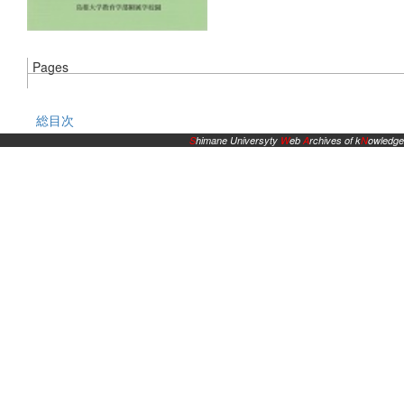
Pages
総目次
S
himane Universyty
W
eb
A
rchives of k
N
owledge