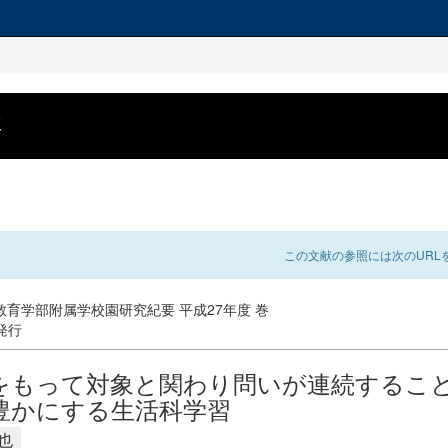
要
この文献の参照には次のURLを
教育学部附属学校園研究紀要 平成27年度 巻
 発行
をもって対象と関わり問いが連続するこ
豊かにする生活科学習
也