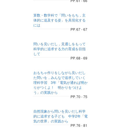
PP. 61 - 66
算数・数学科で「問いをもち，主
体的に追及する姿」を具現化する
には
PP. 67 - 67
問いを見いだし，見通しをもって
科学的に追求する力の育成を目指
して
PP. 68 - 69
おもちゃ作りをしながら見いだし
た問いを，みんなで追求していく
理科学習 3年「電気が通れば明か
りがつくよ！ 明かりをつけよ
う」の実践から
PP. 70 - 75
自然現象から問いを見いだし科学
的に追求する子ども 中学2年「電
気の世界」の実践から
PP. 76 - 81