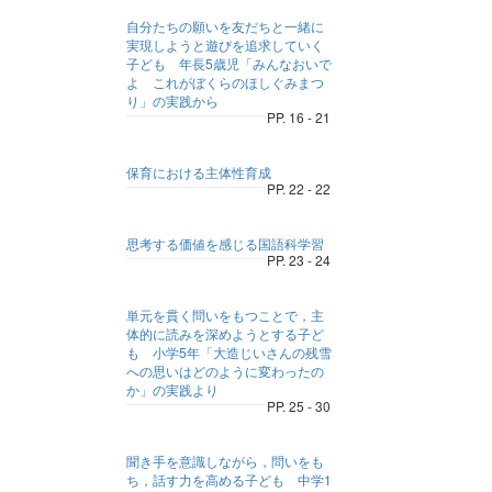
自分たちの願いを友だちと一緒に
実現しようと遊びを追求していく
子ども 年長5歳児「みんなおいで
よ これがぼくらのほしぐみまつ
り」の実践から
PP. 16 - 21
保育における主体性育成
PP. 22 - 22
思考する価値を感じる国語科学習
PP. 23 - 24
単元を貫く問いをもつことで，主
体的に読みを深めようとする子ど
も 小学5年「大造じいさんの残雪
への思いはどのように変わったの
か」の実践より
PP. 25 - 30
聞き手を意識しながら，問いをも
ち，話す力を高める子ども 中学1