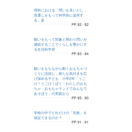
理科における「問いを見いだし，
見通しをもって科学的に追求す
る」姿
PP. 82 - 82
願いをもって対象と関わり問いが
連続することでくらしを豊かにす
る生活科学習
PP. 83 - 84
願いをもちながら動くおもちゃづ
くりに没頭し，新たな気付きを広
げ深める子ども 小学2年「うご
け！うごけ！ぼく・わたしのおも
ちゃ おもちゃランドでみんなで
あそぼう」の実践から
PP. 85 - 90
学校の中でどれだけの「失敗」を
保証できるのか？
PP. 91 - 91