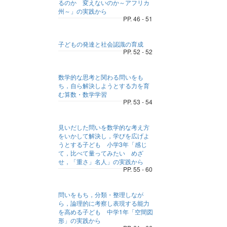
るのか 変えないのか～アフリカ
州～」の実践から
PP. 46 - 51
子どもの発達と社会認識の育成
PP. 52 - 52
数学的な思考と関わる問いをも
ち，自ら解決しようとする力を育
む算数・数学学習
PP. 53 - 54
見いだした問いを数学的な考え方
をいかして解決し，学びを広げよ
うとする子ども 小学3年「感じ
て，比べて量ってみたい めざ
せ，「重さ」名人」の実践から
PP. 55 - 60
問いをもち，分類・整理しなが
ら，論理的に考察し表現する能力
を高める子ども 中学1年「空間図
形」の実践から