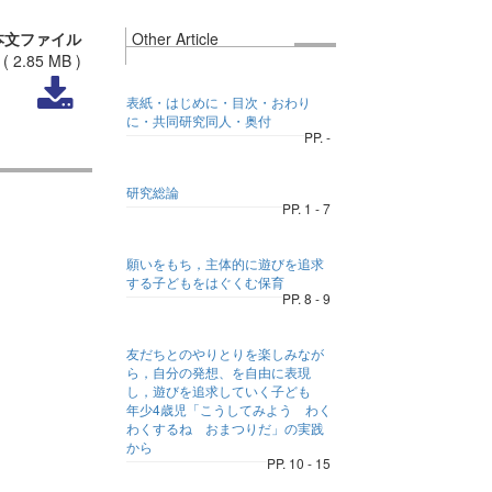
本文ファイル
Other Article
(
2.85 MB
)
表紙・はじめに・目次・おわり
に・共同研究同人・奥付
PP. -
研究総論
PP. 1 - 7
願いをもち，主体的に遊びを追求
する子どもをはぐくむ保育
PP. 8 - 9
友だちとのやりとりを楽しみなが
ら，自分の発想、を自由に表現
し，遊びを追求していく子ども
年少4歳児「こうしてみよう わく
わくするね おまつりだ」の実践
から
PP. 10 - 15