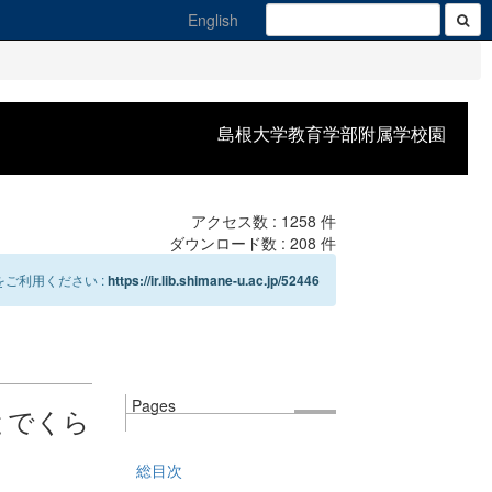
English
島根大学教育学部附属学校園
アクセス数 :
1258
件
ダウンロード数 :
208
件
ご利用ください :
https://ir.lib.shimane-u.ac.jp/52446
Pages
とでくら
総目次