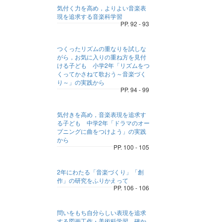
気付く力を高め，よりよい音楽表
現を追求する音楽科学習
PP. 92 - 93
つくったリズムの重なりを試しな
がら，お気に入りの重ね方を見付
ける子ども 小学2年「リズムをつ
くってかさねて歌おう～音楽づく
り～」の実践から
PP. 94 - 99
気付きを高め，音楽表現を追求す
る子ども 中学2年「ドラマのオー
プニングに曲をつけよう」の実践
から
PP. 100 - 105
2年にわたる「音楽づくり」「創
作」の研究をふりかえって
PP. 106 - 106
問いをもち自分らしい表現を追求
する図画工作・美術科学習 確か