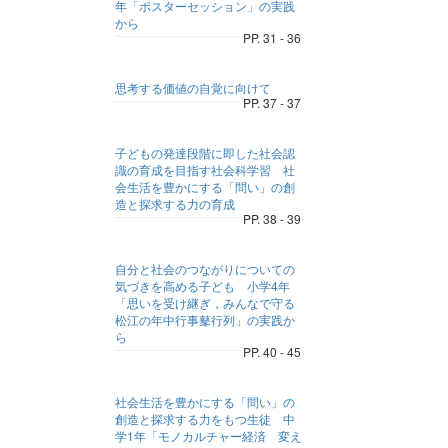
年「ポスターセッション」の実践
から
PP. 31 - 36
思考する価値の自覚に向けて
PP. 37 - 37
子どもの発達段階に即した社会認
識の育成を目指す社会科学習 社
会生活を豊かにする「問い」の創
造と探求する力の育成
PP. 38 - 39
自分と社会のつながりについての
気づきを高める子ども 小学4年
「思いを受け継ぎ，みんなで守る
松江の年中行事鼕行列」の実践か
ら
PP. 40 - 45
社会生活を豊かにする「問い」の
創造と探求する力をもつ生徒 中
学1年「モノカルチャー経済 変え