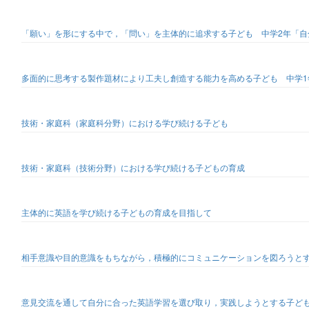
「願い」を形にする中で，「問い」を主体的に追求する子ども 中学2年「
多面的に思考する製作題材により工夫し創造する能力を高める子ども 中学1
技術・家庭科（家庭科分野）における学び続ける子ども
技術・家庭科（技術分野）における学び続ける子どもの育成
主体的に英語を学び続ける子どもの育成を目指して
相手意識や目的意識をもちながら，積極的にコミュニケーションを図ろうと
意見交流を通して自分に合った英語学習を選び取り，実践しようとする子ども 中学2年 U