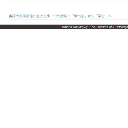
英語の文字指導における小・中の接続：「気づき」から「学び」ヘ
S
himane Universyty
W
eb
A
rchives of k
N
owledge