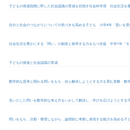
子どもの発達段階に即した社会認識の育成を目指す社会科学習 社会生活を
自分と社会のつながりについての気づきを高める子ども 小学4年「思いを
社会生活を豊かにする「問い」の創造と探求する力をもつ生徒 中学1年「
子どもの発達と社会認識の育成
数学的な思考と関わる問いをもち，自ら解決しようとする力を育む算数・数
見いだした問いを数学的な考え方をいかして解決し，学びを広げようとする
問いをもち，分類・整理しながら，論理的に考察し表現する能力を高める子ど