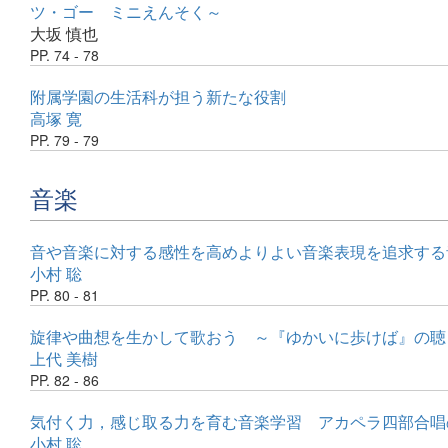
ツ・ゴー ミニえんそく～
大坂 慎也
PP. 74 - 78
附属学園の生活科が担う新たな役割
高塚 寛
PP. 79 - 79
音楽
音や音楽に対する感性を高めよりよい音楽表現を追求する
小村 聡
PP. 80 - 81
旋律や曲想を生かして歌おう ～『ゆかいに歩けば』の聴
上代 美樹
PP. 82 - 86
気付く力，感じ取る力を育む音楽学習 アカペラ四部合唱
小村 聡