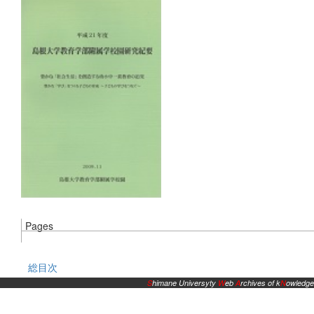
Pages
総目次
S
himane Universyty
W
eb
A
rchives of k
N
owledge