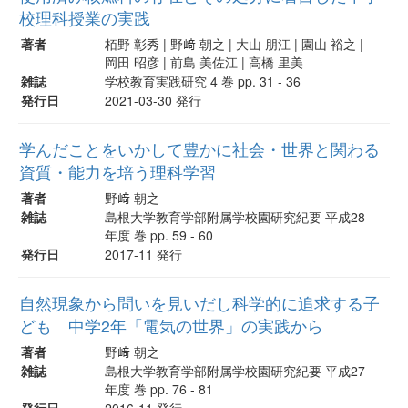
校理科授業の実践
著者
栢野 彰秀 | 野﨑 朝之 | 大山 朋江 | 園山 裕之 |
岡田 昭彦 | 前島 美佐江 | 高橋 里美
雑誌
学校教育実践研究 4 巻 pp. 31 - 36
発行日
2021-03-30 発行
学んだことをいかして豊かに社会・世界と関わる
資質・能力を培う理科学習
著者
野﨑 朝之
雑誌
島根大学教育学部附属学校園研究紀要 平成28
年度 巻 pp. 59 - 60
発行日
2017-11 発行
自然現象から問いを見いだし科学的に追求する子
ども 中学2年「電気の世界」の実践から
著者
野﨑 朝之
雑誌
島根大学教育学部附属学校園研究紀要 平成27
年度 巻 pp. 76 - 81
発行日
2016-11 発行