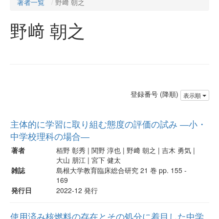
著者一覧
野﨑 朝之
野﨑 朝之
登録番号 (降順)
表示順
主体的に学習に取り組む態度の評価の試み ―小・
中学校理科の場合―
著者
栢野 彰秀 | 関野 淳也 | 野﨑 朝之 | 吉木 勇気 |
大山 朋江 | 宮下 健太
雑誌
島根大学教育臨床総合研究 21 巻 pp. 155 -
169
発行日
2022-12 発行
使用済み核燃料の存在とその処分に着目した中学