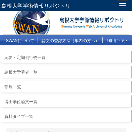
島根大学学術情報リポジトリ
Togg
navig
SWANについて
論文の登録方法（学内の方へ）
利用につい
て
よくある質問
リンク集
紀要・定期刊行物一覧
島根大学著者一覧
部局一覧
博士学位論文一覧
資料タイプ一覧