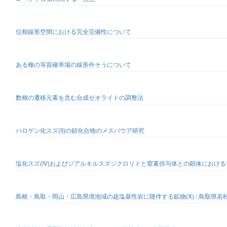
位相線形空間における完全完備性について
ある種の等質確率場の線形外そうについて
数種の遷移元素を含む合成ゼオライトの調整法
ハロゲン化スズ(II)の錯化合物のメスバウア研究
塩化スズ(IV)およびジアルキルスズジクロリドと窒素供与体との錯体における^
島根・鳥取・岡山・広島県境地域の超塩基性岩に随伴する鉱物(X) : 鳥取県