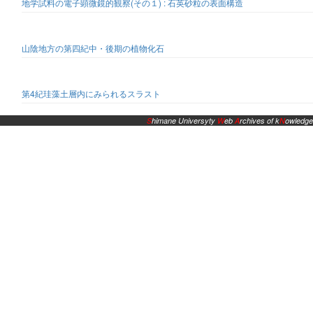
地学試料の電子顕微鏡的観察(その１) : 石英砂粒の表面構造
山陰地方の第四紀中・後期の植物化石
第4紀珪藻土層内にみられるスラスト
S
himane Universyty
W
eb
A
rchives of k
N
owledge