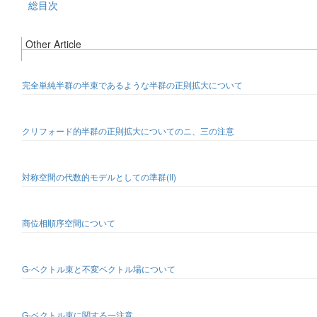
総目次
Other Article
完全単純半群の半束であるような半群の正則拡大について
クリフォード的半群の正則拡大についてのニ、三の注意
対称空間の代数的モデルとしての準群(II)
商位相順序空間について
G-ベクトル束と不変ベクトル場について
G-ベクトル束に関する一注意