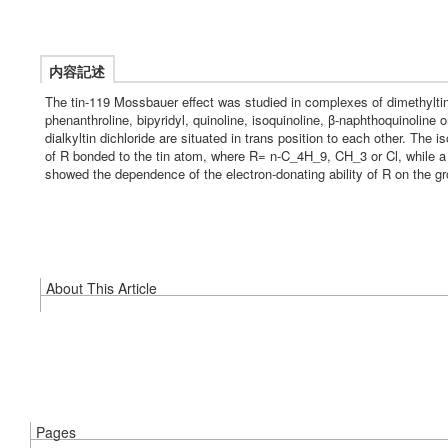
内容記述
The tin-119 Mossbauer effect was studied in complexes of dimethyltin di
phenanthroline, bipyridyl, quinoline, isoquinoline, β-naphthoquinoline 
dialkyltin dichloride are situated in trans position to each other. The 
of R bonded to the tin atom, where R= n-C_4H_9, CH_3 or Cl, while a 
showed the dependence of the electron-donating ability of R on the g
About This Article
Pages