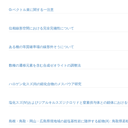
G-ベクトル束に関する一注意
位相線形空間における完全完備性について
ある種の等質確率場の線形外そうについて
数種の遷移元素を含む合成ゼオライトの調整法
ハロゲン化スズ(II)の錯化合物のメスバウア研究
塩化スズ(IV)およびジアルキルスズジクロリドと窒素供与体との錯体における^
島根・鳥取・岡山・広島県境地域の超塩基性岩に随伴する鉱物(X) : 鳥取県