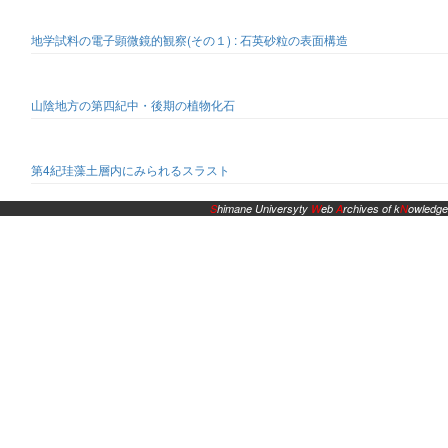
地学試料の電子顕微鏡的観察(その１) : 石英砂粒の表面構造
山陰地方の第四紀中・後期の植物化石
第4紀珪藻土層内にみられるスラスト
S
himane Universyty
W
eb
A
rchives of k
N
owledge