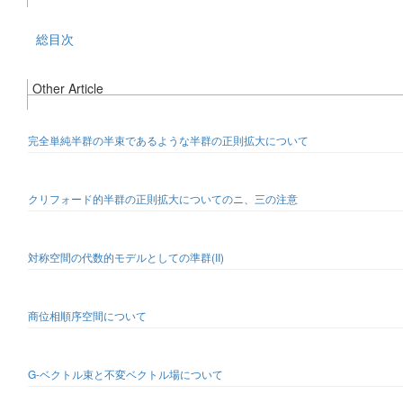
総目次
Other Article
完全単純半群の半束であるような半群の正則拡大について
クリフォード的半群の正則拡大についてのニ、三の注意
対称空間の代数的モデルとしての準群(II)
商位相順序空間について
G-ベクトル束と不変ベクトル場について