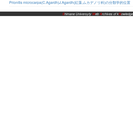
Prionitis microcarpa(C.Agardh)J.Agardh(紅藻,ムカデノリ科)の分類学的位置
S
himane Universyty
W
eb
A
rchives of k
N
owledge