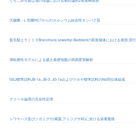
くりこみ可能な場の理論における相対論的2体束縛状態
大腸菌・L-型菌NC7からのカルシウム結合性タンパク質
貧毛類エラミミズBranchiura sowerbyi Beddardの双尾個体におけ
弾粘塑性モデルによる盛土基礎地盤の簡易変形解析
GSJ標準試料JB-1a, JB-3, JG-1aおよびラホヤ標準試料のNd同位体組成
クリーネ論理の完全性定理
シワヤハズ及びジガミグサ(褐藻,アミジグサ科)に於ける栄養繁殖