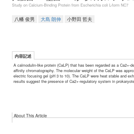
Study on Calcium-Binding Protein from Escherichia coli L-form NC7
八幡 俊男
大島 朗伸
小野田 哲夫
内容記述
A calmodulin-like protein (CaLP) that has been regarded as a Ca2+-d
affinity chromatography. The molecular weight of the CaLP was appro
electric focusing gel (pH 3 to 10). The CaLP were heat stable and exh
results suggest the presence of Ca2+-regulatory system in prokaryot
About This Article