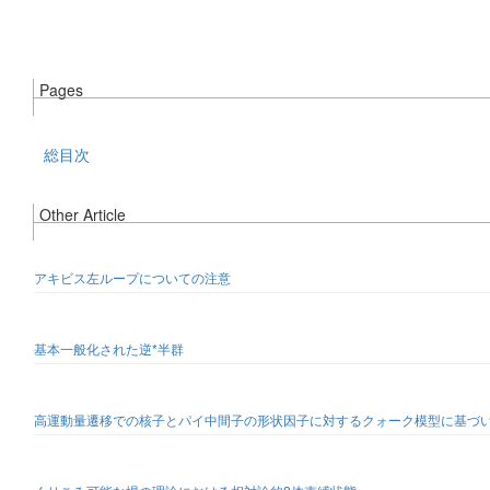
Pages
総目次
Other Article
アキビス左ループについての注意
基本一般化された逆*半群
高運動量遷移での核子とパイ中間子の形状因子に対するクォーク模型に基づ