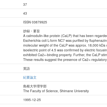
37
43
ISSN 03879925
抄録・要旨
A calmodulin-like protein (CaLP) that has been regard
Escherichia coli L-form NC7 was purified by fluphenazi
molecular weight of the CaLP was approx. 18,000 kDa 
isoelectric point of 4.5 was confirmed by electric focu
exhibited Ca2+-binding property. Further, the CaLP stim
These results suggest the presence of Ca2+-regulatory
英語
紀要論文
島根大学理学部
The Faculty of Science, Shimane University
1995-12-25