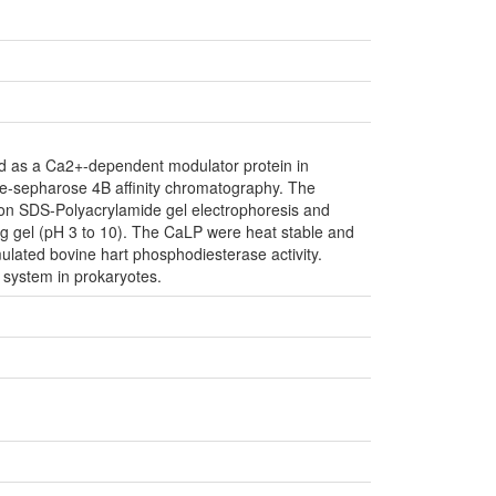
ed as a Ca2+-dependent modulator protein in
ne-sepharose 4B affinity chromatography. The
on SDS-Polyacrylamide gel electrophoresis and
sing gel (pH 3 to 10). The CaLP were heat stable and
ulated bovine hart phosphodiesterase activity.
 system in prokaryotes.