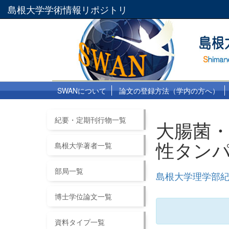
島根大学学術情報リポジトリ
SWANについて
論文の登録方法（学内の方へ）
紀要・定期刊行物一覧
大腸菌・
性タン
島根大学著者一覧
部局一覧
島根大学理学部紀要
博士学位論文一覧
資料タイプ一覧