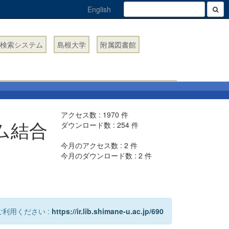
English
検索システム
島根大学
附属図書館
アクセス数 :
1970
件
ム結合
ダウンロード数 :
254
件
今月のアクセス数 :
2
件
今月のダウンロード数 :
2
件
利用ください :
https://ir.lib.shimane-u.ac.jp/690