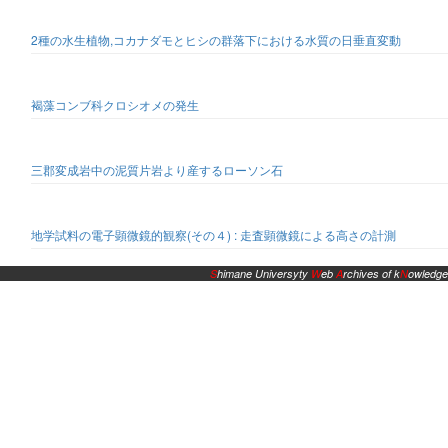
2種の水生植物,コカナダモとヒシの群落下における水質の日垂直変動
褐藻コンブ科クロシオメの発生
三郡変成岩中の泥質片岩より産するローソン石
地学試料の電子顕微鏡的観察(その４) : 走査顕微鏡による高さの計測
S
himane Universyty
W
eb
A
rchives of k
N
owledge