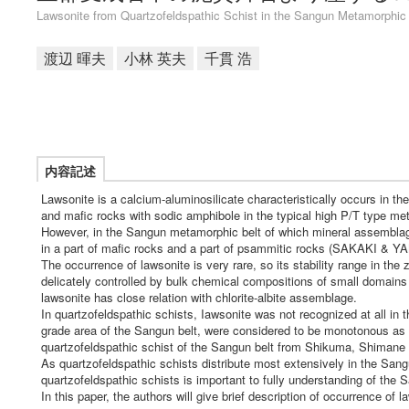
Lawsonite from Quartzofeldspathic Schist in the Sangun Metamorphic
渡辺 暉夫
小林 英夫
千貫 浩
内容記述
Lawsonite is a calcium-aluminosilicate characteristically occurs in th
and mafic rocks with sodic amphibole in the typical high P/T type
However, in the Sangun metamorphic belt of which mineral assemblag
in a part of mafic rocks and a part of psammitic rocks (SAKAK
The occurrence of lawsonite is very rare, so its stability range in t
delicately controlled by bulk chemical compositions of small domains 
lawsonite has close relation with chlorite-albite assemblage.
In quartzofeldspathic schists, Iawsonite was not recognized at all in
grade area of the Sangun belt, were considered to be monotonous as 
quartzofeldspathic schist of the Sangun belt from Shikuma, Shimane 
As quartzofeldspathic schists distribute most extensively in the Sangu
quartzofeldspathic schists is important to fully understanding of th
In this paper, the authors will give brief description of occurrence o