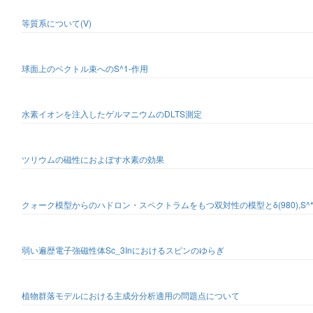
等質系について(V)
球面上のベクトル束へのS^1-作用
水素イオンを注入したゲルマニウムのDLTS測定
ツリウムの磁性におよぼす水素の効果
クォーク模型からのハドロン・スペクトラムをもつ双対性の模型とδ(980),S^*
弱い遍歴電子強磁性体Sc_3Inにおけるスピンのゆらぎ
植物群落モデルにおける主成分分析適用の問題点について