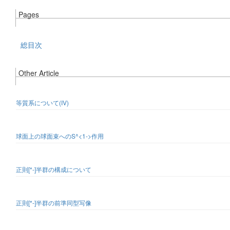
Pages
総目次
Other Article
等質系について(IV)
球面上の球面束へのS^<1->作用
正則[*-]半群の構成について
正則[*-]半群の前準同型写像