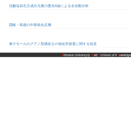
珪酸塩岩石主成分元素の螢光X線による全自動分析
隠岐・島後の中新統化石層
東チモールのグアノ型燐灰土の地化学探査に関する知見
S
himane Universyty
W
eb
A
rchives of k
N
owledge