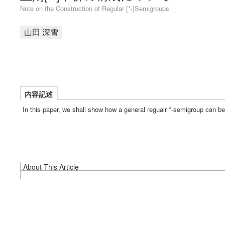
Note on the Construction of Regular [*-]Semigroups
山田 深雪
内容記述
In this paper, we shall show how a general regualr *-semigroup can be
About This Article