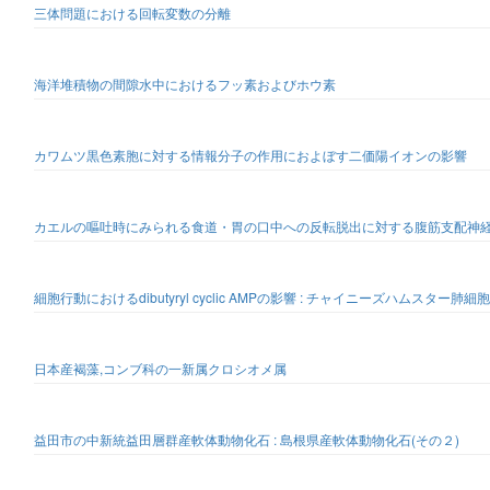
三体問題における回転変数の分離
海洋堆積物の間隙水中におけるフッ素およびホウ素
カワムツ黒色素胞に対する情報分子の作用におよぼす二価陽イオンの影響
カエルの嘔吐時にみられる食道・胃の口中への反転脱出に対する腹筋支配神
細胞行動におけるdibutyryl cyclic AMPの影響 : チャイニーズハムス
日本産褐藻,コンブ科の一新属クロシオメ属
益田市の中新統益田層群産軟体動物化石 : 島根県産軟体動物化石(その２)