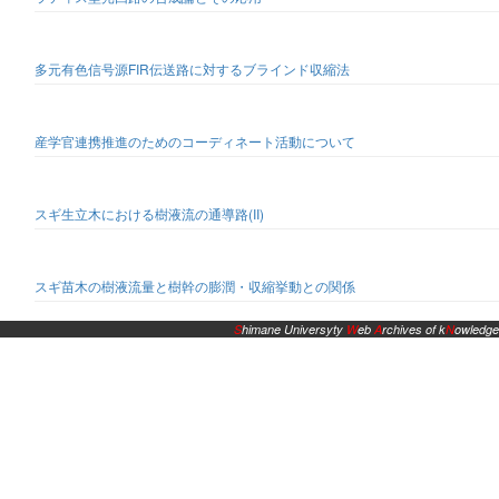
多元有色信号源FIR伝送路に対するブラインド収縮法
産学官連携推進のためのコーディネート活動について
スギ生立木における樹液流の通導路(II)
スギ苗木の樹液流量と樹幹の膨潤・収縮挙動との関係
S
himane Universyty
W
eb
A
rchives of k
N
owledge