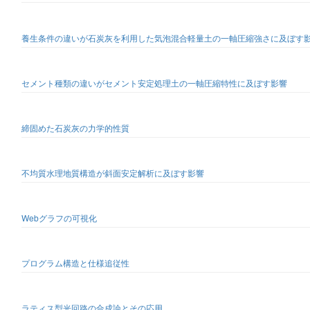
養生条件の違いが石炭灰を利用した気泡混合軽量土の一軸圧縮強さに及ぼす
セメント種類の違いがセメント安定処理土の一軸圧縮特性に及ぼす影響
締固めた石炭灰の力学的性質
不均質水理地質構造が斜面安定解析に及ぼす影響
Webグラフの可視化
プログラム構造と仕様追従性
ラティス型光回路の合成論とその応用