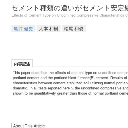
セメント種類の違いがセメント安定
Effects of Cement Type on Unconfined Compressive Characteristics of
亀井 健史
大本 和樹
松尾 和俊
内容記述
This paper describes the effects of cement type on unconfined compre
portland cement and the portland blast-furnace(B) cement. Results of
characteristics between cement stabilized soil utilizing normal por
dramatic. In all tests reported herein, the unconfined compressive an
shown to be quantitatively greater than those of normal portland cemen
About This Article