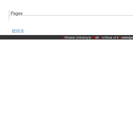
Pages
総目次
S
himane Universyty
W
eb
A
rchives of k
N
owledge