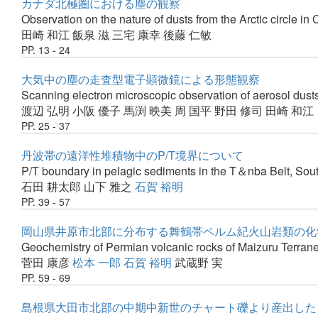
カナダ北極圏における塵の観察
Observation on the nature of dusts from the Arctic circle i
田崎 和江
飯泉 滋
三宅 康幸
後藤 仁敏
PP. 13 - 24
大気中の塵の走査型電子顕微鏡による形態観察
Scanning electron microscopic observation of aerosol dust
渡辺 弘明
小阪 優子
馬渕 映美
周 国平
野田 修司
田崎 和江
PP. 25 - 37
丹波帯の遠洋性堆積物中のP/T境界について
P/T boundary in pelagic sediments in the T＆nba Belt, So
石田 耕太郎
山下 雅之
石賀 裕明
PP. 39 - 57
岡山県井原市北部に分布する舞鶴帯ペルム紀火山岩類の化
Geochemistry of Permian volcanic rocks of Maizuru Terrane 
菅田 康彦
松本 一郎
石賀 裕明
武蔵野 実
PP. 59 - 69
島根県大田市北部の中期中新世のチャート礫より産出したト