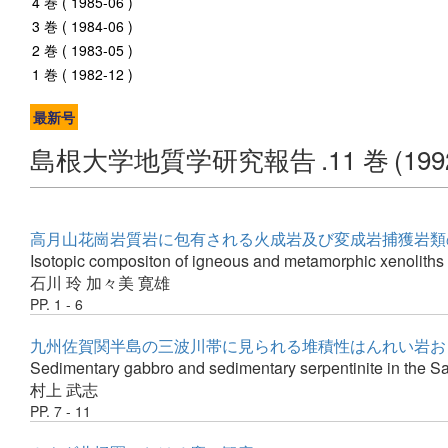
4 巻 ( 1985-06 )
3 巻 ( 1984-06 )
2 巻 ( 1983-05 )
1 巻 ( 1982-12 )
最新号
島根大学地質学研究報告
.11 巻
(199
高月山花崗岩質岩に包有される火成岩及び変成岩捕獲岩類のRb-
Isotopic compositon of igneous and metamorphic xenoliths 
石川 玲
加々美 寛雄
PP. 1 - 6
九州佐賀関半島の三波川帯に見られる堆積性はんれい岩お
Sedimentary gabbro and sedimentary serpentinite in the
村上 武志
PP. 7 - 11