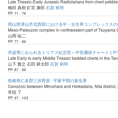
Late Triassic-Eady Jurassic Radiolarians from chert pebble
梅田 真樹
釘宮 康郎
石賀 裕明
PP. 71 - 76
岡山県津山市北西部における中・古生界コンプレックスの
Meso-Paleozoic complex in northwestem part of Tsuyama C
山岡 祐二
PP. 77 - 86
丹波帯にみられるトリアス紀古世～中世層状チャートとP/
Late Early to early Middle Triassic bedded cherts in the 
山下 雅之
石田 耕太郎
石賀 裕明
PP. 87 - 96
島根県仁多郡三井野原 : 平家平間の新生界
Cenozoic between Miinohara and Heikedaira, Nita district,
常陸 了
PP. 97 - 103