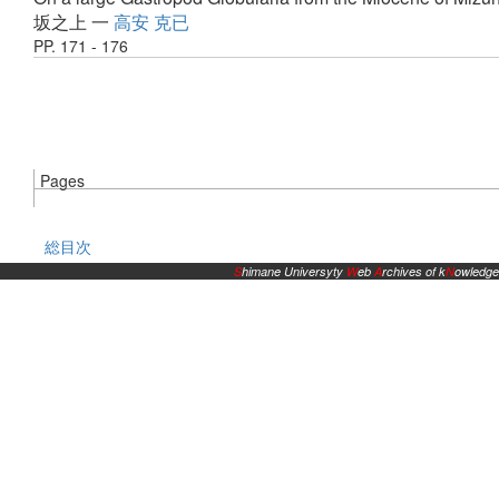
坂之上 一
高安 克已
PP. 171 - 176
Pages
総目次
S
himane Universyty
W
eb
A
rchives of k
N
owledge