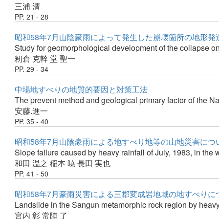
三浦 清
PP. 21 - 28
昭和58年7月山陰豪雨によって発生した崩壊箇所の地形発
Study for geomorphological development of the collapse on 
籾倉 克幹
堂 聖一
PP. 29 - 34
中場地すべりの地質的要因と対策工法
The prevent method and geological primary factor of the 
安藤.進一
PP. 35 - 40
昭和58年7月山陰豪雨による地すべり地等の山地災害につ
Slope failure caused by heavy rainfall of July, 1983, in the 
和田 温之
稲本 暁
長田 実也
PP. 41 - 50
昭和58年7月豪雨災害による三郡変成岩地域の地すべりに
Landslide in the Sangun metamorphic rock region by heavy r
宮内 彰
常陸 了