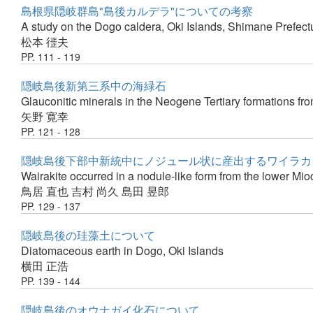
島根県隠岐群島"島後カルデラ"についての考察
A study on the Dogo caldera, Oki Islands, Shimane Prefect
松本 徰夫
PP. 111 - 119
隠岐島後新第三系中の海緑石
Glauconitic minerals in the Neogene Tertiary formations fr
矢野 寛幸
PP. 121 - 128
隠岐島後下部中新統中にノジュール状に産出するワイラカ
Wairakite occurred in a nodule-like form from the lower Mi
鳥居 直也
吉村 尚久
島田 昱郎
PP. 129 - 137
隠岐島後の珪藻土について
Diatomaceous earth in Dogo, Oki Islands
横田 正浩
PP. 139 - 144
隠岐島後のオウナガイ化石について