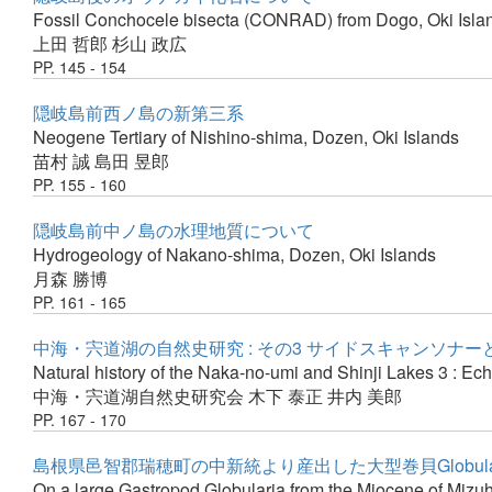
Fossil Conchocele bisecta (CONRAD) from Dogo, Oki Isla
上田 哲郎
杉山 政広
PP. 145 - 154
隠岐島前西ノ島の新第三系
Neogene Tertiary of Nishino-shima, Dozen, Oki Islands
苗村 誠
島田 昱郎
PP. 155 - 160
隠岐島前中ノ島の水理地質について
Hydrogeology of Nakano-shima, Dozen, Oki Islands
月森 勝博
PP. 161 - 165
中海・宍道湖の自然史研究 : その3 サイドスキャンソナ
Natural history of the Naka-no-umi and Shinji Lakes 3 :
中海・宍道湖自然史研究会
木下 泰正
井内 美郎
PP. 167 - 170
島根県邑智郡瑞穂町の中新統より産出した大型巻貝Globula
On a large Gastropod Globularia from the Miocene of Mizu