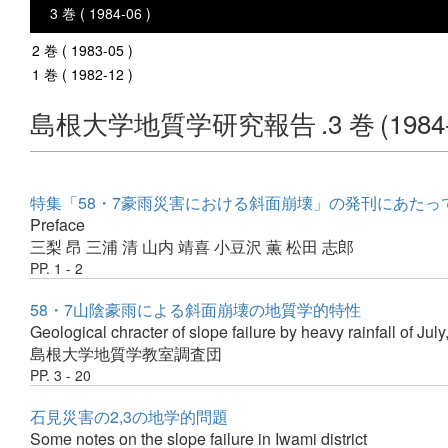
3 巻 ( 1984-06 )
2 巻 ( 1983-05 )
1 巻 ( 1982-12 )
島根大学地質学研究報告
.3 巻
(1984
特集「58・7豪雨災害における斜面崩壊」の発刊にあたっ
Preface
三梨 昂
三浦 清
山内 靖喜
小豆沢 薫
松田 志郎
PP. 1 - 2
58・7山陰豪雨による斜面崩壊の地質学的特性
Geological chracter of slope failure by heavy rainfall of July
島根大学地質学教室調査団
PP. 3 - 20
石見災害の2,3の地学的問題
Some notes on the slope failure in Iwami district