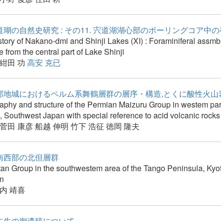
瑚の自然史研究 : その11. 宍道湖湖心部のボーリングコア中
story of Nakano-dmi and Shinji Lakes (XI) : Foraminiferal assmb
e from the central part of Lake Shinji
紺田 功
高安 克已
部地城におけるペルム系舞鶴層群の層序・構造,とくに酸性火山
graphy and structure of the Permian Maizuru Group in westem pa
, Southwest Japan with special reference to acid volcanic rocks
菅田 康彦
船越 伸明
竹下 浩征
徳岡 隆夫
南西部の北但層群
an Group in the southwestem area of the Tango Peninsula, Kyot
n
内 靖喜
先生の御遺稿について