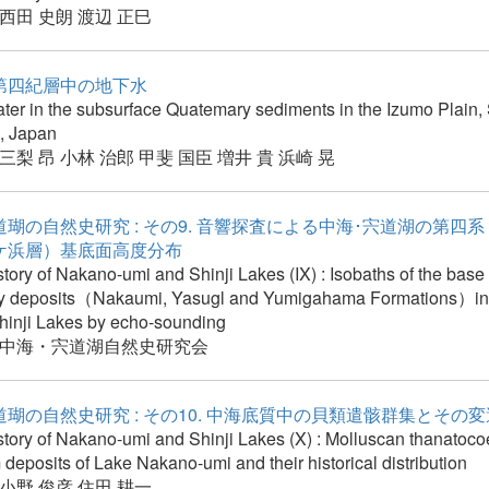
西田 史朗
渡辺 正巳
第四紀層中の地下水
ter in the subsurface Quatemary sediments in the Izumo Plain
e, Japan
三梨 昂
小林 治郎
甲斐 国臣
増井 貴
浜崎 晃
瑚の自然史研究 : その9. 音響探査による中海･宍道湖の第四系
ケ浜層）基底面高度分布
story of Nakano-umi and Shinji Lakes (IX) : Isobaths of the base 
y deposits（Nakaumi, Yasugl and Yumigahama Formations）in
hinji Lakes by echo-sounding
中海・宍道湖自然史研究会
瑚の自然史研究 : その10. 中海底質中の貝類遣骸群集とその変
story of Nakano-umi and Shinji Lakes (X) : Molluscan thanatoc
 deposits of Lake Nakano-umi and their historical distribution
小野 俊彦
住田 耕一