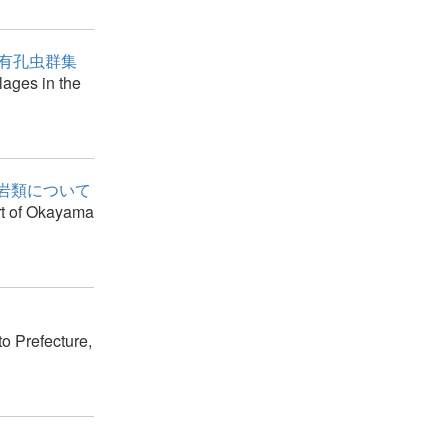
の有孔虫群集
lages in the
岩類について
rt of Okayama
o Prefecture,