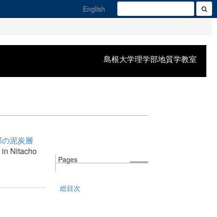
English
島根大学理学部地質学教室
部の泥炭層
 in Nitacho
Pages
総目次