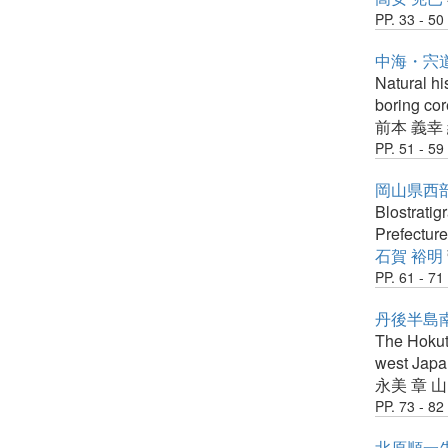
PP. 33 - 50
中海・宍道
Natural hi
boring cor
前本 義幸
PP. 51 - 59
岡山県西
Blostrati
Prefecture
石賀 裕明
PP. 61 - 71
丹後半島
The Hokut
west Japa
永美 章
山
PP. 73 - 82
北原順一