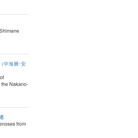
, Shimane
（中海層･安
of
 the Nakano-
遷
oenoses from