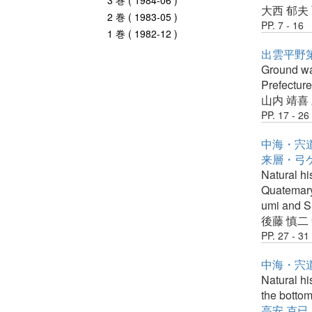
3 巻 ( 1984-06 )
大西 郁夫
2 巻 ( 1983-05 )
PP. 7 - 16
1 巻 ( 1982-12 )
出雲平野
Ground wa
Prefectur
山内 靖喜
PP. 17 - 26
中海・宍道
来層・弓
Natural hi
Quatemar
umi and S
後藤 慎二
PP. 27 - 31
中海・宍道
Natural hi
the bottom
高安 克已