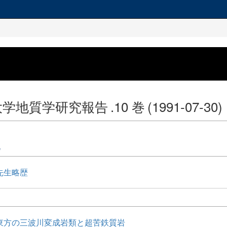
大学地質学研究報告
.10 巻
(1991-07-30)
他
先生略歴
東方の三波川変成岩類と超苦鉄質岩