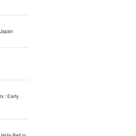
, Japan
x : Early
 Hida Belt in