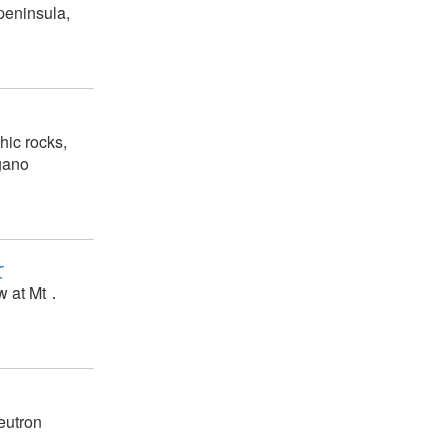
peninsula,
ic rocks,
gano
て
low at Mt．
eutron