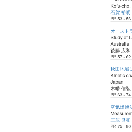
Kofu-cho,
石賀 裕明
PP. 53 - 56
オースト
Study of L
Australia
後藤 広和
PP. 57 - 62
秋田地域
Kinetic ch
Japan
木幡 信弘
PP. 63 - 74
空気燃焼
Measureme
三瓶 良和
PP. 75 - 80