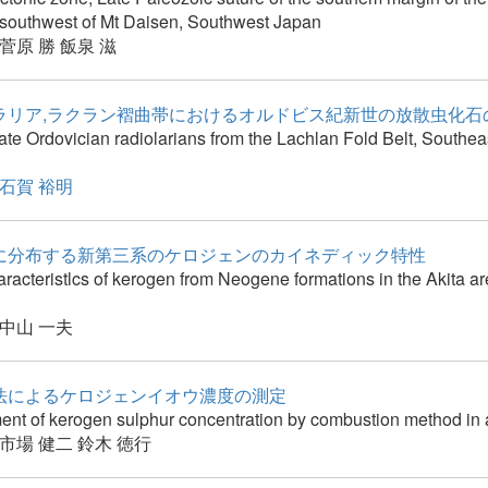
 southwest of Mt Daisen, Southwest Japan
菅原 勝
飯泉 滋
ラリア,ラクラン褶曲帯におけるオルドビス紀新世の放散虫化石
ate Ordovician radiolarians from the Lachlan Fold Belt, Southe
石賀 裕明
に分布する新第三系のケロジェンのカイネディック特性
aracteristlcs of kerogen from Neogene formations in the Akita a
中山 一夫
法によるケロジェンイオウ濃度の測定
nt of kerogen sulphur concentration by combustion method in 
市場 健二
鈴木 徳行