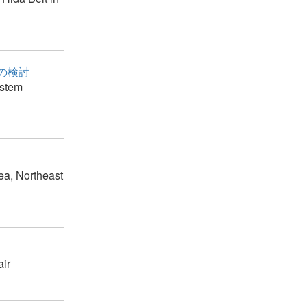
の検討
astem
rea, Northeast
air