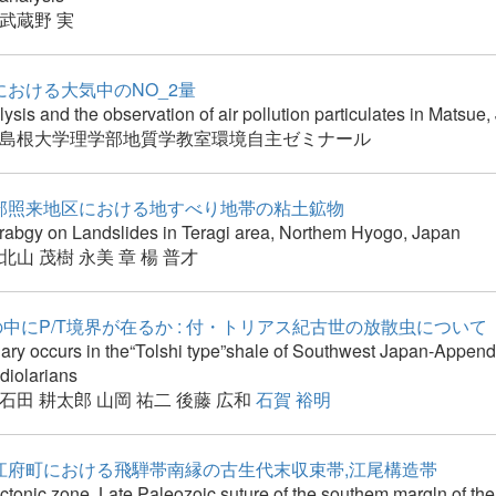
武蔵野 実
における大気中のNO_2量
sis and the observation of air pollution particulates in Matsue
島根大学理学部地質学教室環境自主ゼミナール
部照来地区における地すべり地帯の粘土鉱物
rabgy on Landslides in Teragi area, Northem Hyogo, Japan
北山 茂樹
永美 章
楊 普才
の中にP/T境界が在るか : 付・トリアス紀古世の放散虫について
ry occurs in the“Tolshi type”shale of Southwest Japan-Appendi
adiolarians
石田 耕太郎
山岡 祐二
後藤 広和
石賀 裕明
江府町における飛騨帯南縁の古生代末収束帯,江尾構造帯
ctonic zone, Late Paleozoic suture of the southem margln of the