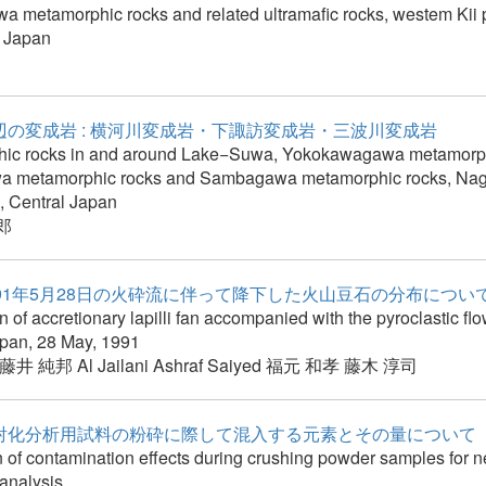
 metamorphic rocks and related ultramafic rocks, westem Kii 
 Japan
辺の変成岩 : 横河川変成岩・下諏訪変成岩・三波川変成岩
ic rocks in and around Lake−Suwa, Yokokawagawa metamorph
a metamorphic rocks and Sambagawa metamorphic rocks, Na
, Central Japan
郎
991年5月28日の火砕流に伴って降下した火山豆石の分布につい
on of accretionary lapilli fan accompanied with the pyroclastic f
pan, 28 May, 1991
藤井 純邦
Al Jailani Ashraf Saiyed
福元 和孝
藤木 淳司
射化分析用試料の粉砕に際して混入する元素とその量について
 of contamination effects during crushing powder samples for n
 analysis