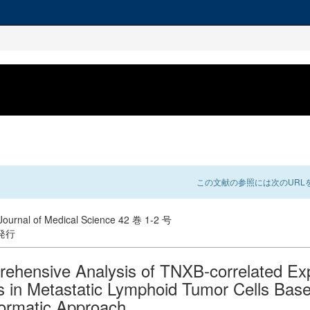
この文献の参照には次のURLを
ournal of Medical Science 42 巻 1-2 号
 発行
ehensive Analysis of TNXB-correlated Ex
 in Metastatic Lymphoid Tumor Cells Base
formatic Approach