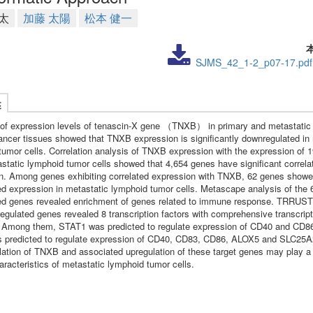
太
加藤 太陽
松本 健一
SJMS_42_1-2_p07-17.pdf
述
of expression levels of tenascin-X gene （TNXB） in primary and metastatic 
ancer tissues showed that TNXB expression is significantly downregulated in
tumor cells. Correlation analysis of TNXB expression with the expression of 
astatic lymphoid tumor cells showed that 4,654 genes have significant correla
n. Among genes exhibiting correlated expression with TNXB, 62 genes show
ed expression in metastatic lymphoid tumor cells. Metascape analysis of the 
ed genes revealed enrichment of genes related to immune response. TRRUST 
egulated genes revealed 8 transcription factors with comprehensive transcript
 Among them, STAT1 was predicted to regulate expression of CD40 and CD86
predicted to regulate expression of CD40, CD83, CD86, ALOX5 and SLC25A
ation of TNXB and associated upregulation of these target genes may play a 
aracteristics of metastatic lymphoid tumor cells.