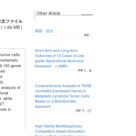
Other Article
本文ファイル
(
1.66 MB
)
表紙・目次
PP. -
Short-term and Long-term
tumor cells
Outcomes of 13 Cases of Low-
 metastatic
grade Appendiceal Mucinous
19,193 genes
Neoplasm （LAMN）
PP. 1 - 6
ted
ed
62
Comprehensive Analysis of TNXB-
analysis of
correlated Expressed Genes in
ional
Metastatic Lymphoid Tumor Cells
, while
Based on a Bioinformatic
27.
Approach
role in
PP. 7 - 17
High-fidelity Multidisciplinary
Competition-based Simulation