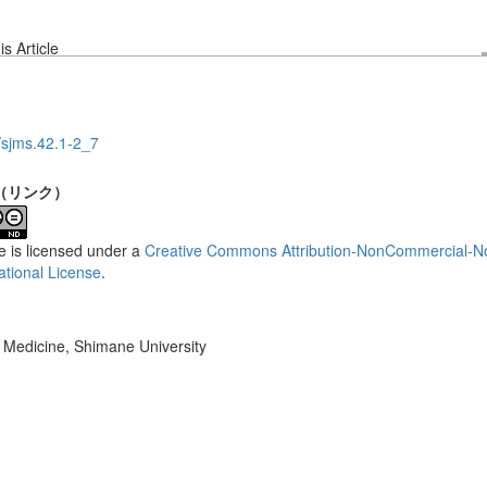
s Article
sjms.42.1-2_7
（リンク）
le is licensed under a
Creative Commons Attribution-NonCommercial-No
ational License
.
f Medicine, Shimane University