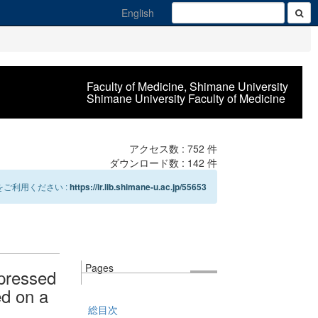
English
Faculty of Medicine, Shimane University
Shimane University Faculty of Medicine
アクセス数 :
752
件
ダウンロード数 :
142
件
ご利用ください :
https://ir.lib.shimane-u.ac.jp/55653
Pages
pressed
d on a
総目次