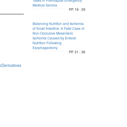
Tasks in Prehospital Emergency
Medical Service
PP. 19 - 29
Balancing Nutrition and Ischemia
of Small Intestine: A Fatal Case of
Non-Occlusive Mesenteric
Ischemia Caused by Enteral
Nutrition Following
Esophagectomy
PP. 31 - 36
Derivatives