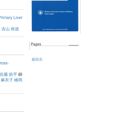
rimary Liver
久
吉山 裕規
Pages
総目次
ross-
佐藤 皓平
錦
 麻衣子
橋岡