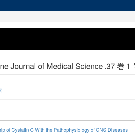
e Journal of Medical Science
.37 巻
1
次
hip of Cystatin C With the Pathophysiology of CNS Diseases