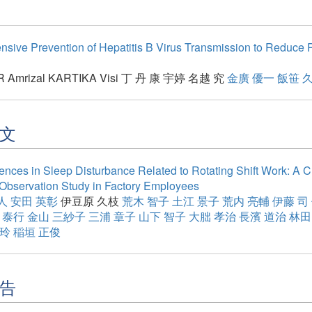
sive Prevention of Hepatitis B Virus Transmission to Reduce P
 Amrizal
KARTIKA Visi
丁 丹
康 宇婷
名越 究
金廣 優一
飯笹 
文
ences in Sleep Disturbance Related to Rotating Shift Work: A C
 Observation Study in Factory Employees
人
安田 英彰
伊豆原 久枝
荒木 智子
土江 景子
荒内 亮輔
伊藤 司
 泰行
金山 三紗子
三浦 章子
山下 智子
大朏 孝治
長濱 道治
林田
 玲
稲垣 正俊
告