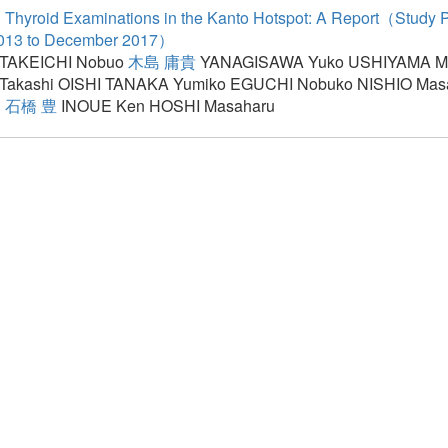
 Thyroid Examinations in the Kanto Hotspot: A Report（Study P
2013 to December 2017）
TAKEICHI Nobuo
木島 庸貴
YANAGISAWA Yuko
USHIYAMA M
akashi
OISHI TANAKA Yumiko
EGUCHI Nobuko
NISHIO Mas
u
石橋 豊
INOUE Ken
HOSHI Masaharu