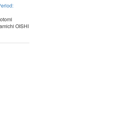
eriod:
otomi
amichi
OISHI