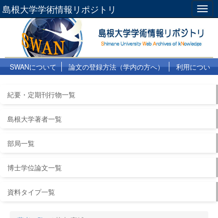
島根大学学術情報リポジトリ
Togg
navig
SWANについて
論文の登録方法（学内の方へ）
利用につい
て
よくある質問
リンク集
紀要・定期刊行物一覧
島根大学著者一覧
部局一覧
博士学位論文一覧
資料タイプ一覧