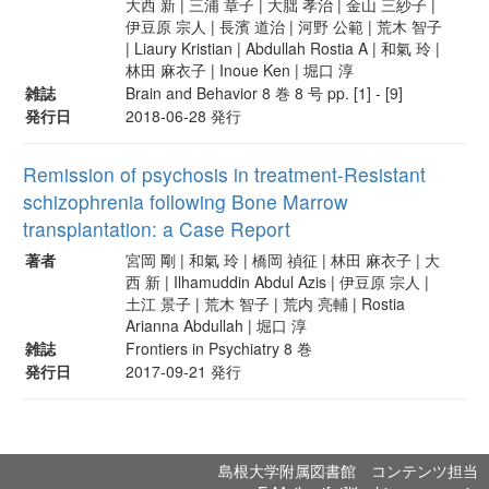
大西 新 | 三浦 章子 | 大朏 孝治 | 金山 三紗子 |
伊豆原 宗人 | 長濱 道治 | 河野 公範 | 荒木 智子
| Liaury Kristian | Abdullah Rostia A | 和氣 玲 |
林田 麻衣子 | Inoue Ken | 堀口 淳
雑誌
Brain and Behavior 8 巻 8 号 pp. [1] - [9]
発行日
2018-06-28 発行
Remission of psychosis in treatment-Resistant
schizophrenia following Bone Marrow
transplantation: a Case Report
著者
宮岡 剛 | 和氣 玲 | 橋岡 禎征 | 林田 麻衣子 | 大
西 新 | Ilhamuddin Abdul Azis | 伊豆原 宗人 |
土江 景子 | 荒木 智子 | 荒内 亮輔 | Rostia
Arianna Abdullah | 堀口 淳
雑誌
Frontiers in Psychiatry 8 巻
発行日
2017-09-21 発行
島根大学附属図書館 コンテンツ担当