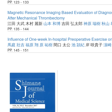
PP. 123 - 133
Magnetic Resonance Imaging Based Evaluation of Diagnost
After Mechanical Thrombectomy
江田 大武
木村 麗新
山本 和博
吉田 弘太郎
神原 瑞樹
秋山 
PP. 135 - 144
Influence of One-week In-hospital Preoperative Exercise o
馬庭 壯吉
福原 翔
原 祐樹
間口 太公
池 頴紀
岸 咲貴子
濵崎
PP. 145 - 151