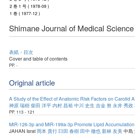
2 巻 1 号 ( 1978-09 )
1 巻 ( 1977-12 )
Shimane Journal of Medical Science
表紙・目次
Cover and table of contents
PP. -
Original article
A Study of the Effect of Anatomic Risk Factors on Carotid A
神原 瑞樹
柴田 洋平
内村 昌裕
中川 史生
吉金 努
永井 秀政
PP. 113 - 121
MiR-126-3p and MiR-199a-3p Promote Lipid Accumulation
JAHAN Israt
岡本 貴行
臼田 春樹
田中 徹也
新林 友美
中島