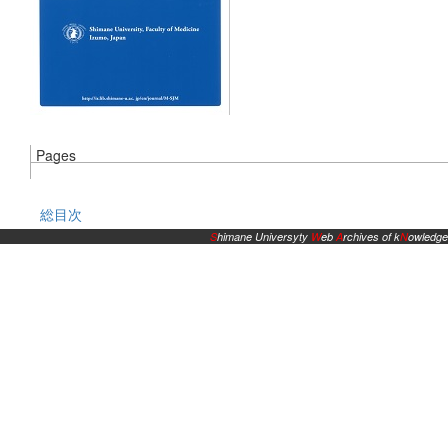
Pages
総目次
S
himane Universyty
W
eb
A
rchives of k
N
owledge