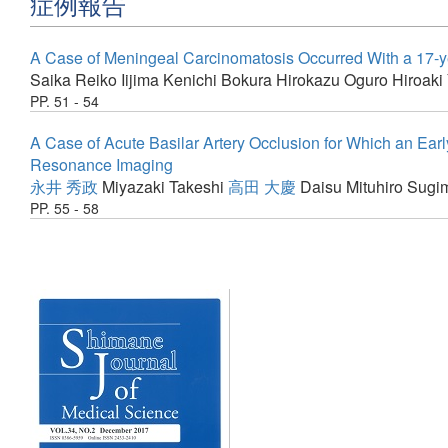
症例報告
A Case of Meningeal Carcinomatosis Occurred With a 17-y
Saika Reiko
Iijima Kenichi
Bokura Hirokazu
Oguro Hiroaki
PP. 51 - 54
A Case of Acute Basilar Artery Occlusion for Which an Ear
Resonance Imaging
永井 秀政
Miyazaki Takeshi
高田 大慶
Daisu Mituhiro
Sugim
PP. 55 - 58