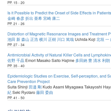
PP. 15 - 20
Is it Possible to Predict the Onset of Side Effects in Pati
金崎 春彦
折出 亜希
宮崎 康二
PP. 21 - 26
Distortion of Magnetic Resonance Images and Treatment Pl
池田 新
森山 正浩
横川 正樹
川口 篤哉
Uchida Koji
北垣 一
PP. 27 - 34
Antimicrobial Activity of Natural Killer Cells and Lymphoki
佐野 千晶
Emori Masako
Saito Hajime
多田納 豊
清水 利朗
PP. 35 - 40
Epidemiologic Studies on Exercise, Self-perception, and Soci
Care Prevention Project
Suita Shinji
田邉 剛
Kudo Asami
Miyagawa Takayoshi
Hay
紀
Seki Ryotaro
藤田 委由
PP. 41 - 50