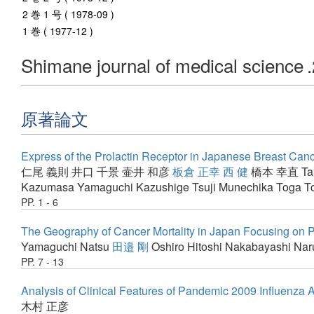
2 巻 1 号 ( 1978-09 )
1 巻 ( 1977-12 )
Shimane journal of medical science
原著論文
Express of the Prolactin Receptor in Japanese Breast Can
仁尾 義則
井口 千景
壷井 和彦
板倉 正幸
西 健
橋本 幸直
Ta
Kazumasa
Yamaguchi Kazushige
Tsuji Munechika
Toga T
PP. 1 - 6
The Geography of Cancer Mortality in Japan Focusing on 
Yamaguchi Natsu
田邉 剛
Oshiro Hitoshi
Nakabayashi Nar
PP. 7 - 13
Analysis of Clinical Features of Pandemic 2009 Influenza
木村 正彦