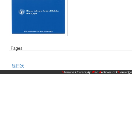
Pages
総目次
S
himane Universyty
W
eb
A
rchives of k
N
owledge