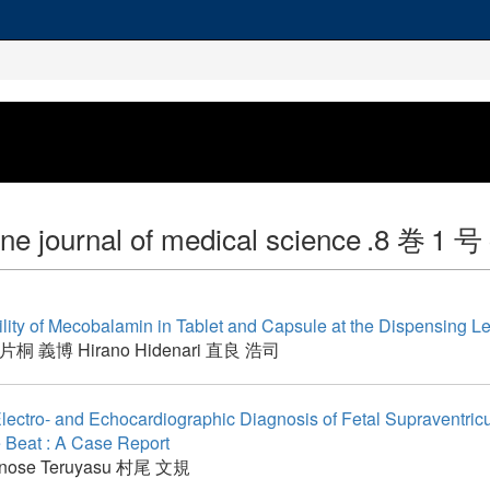
e journal of medical science
.8 巻
1 号
lity of Mecobalamin in Tablet and Capsule at the Dispensing L
片桐 義博
Hirano Hidenari
直良 浩司
lectro- and Echocardiographic Diagnosis of Fetal Supraventricu
 Beat : A Case Report
nose Teruyasu
村尾 文規