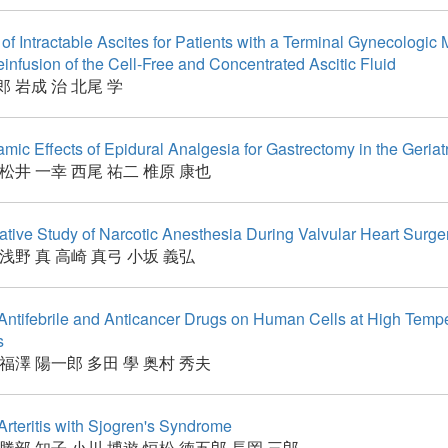
of Intractable Ascites for Patients with a Terminal Gynecologic 
infusion of the Cell-Free and Concentrated Ascitic Fluid
郎
岩成 治
北尾 学
c Effects of Epidural Analgesia for Gastrectomy in the Geriatr
松井 一幸
西尾 祐二
椎原 康也
tive Study of Narcotic Anesthesia During Valvular Heart Surge
浅野 真
高崎 真弓
小坂 義弘
 Antifebrile and Anticancer Drugs on Human Cells at High Temp
s
福澤 陽一郎
多田 學
奥村 秀夫
rteritis with Sjogren's Syndrome
勝部 知子
小川 博遊
恒松 徳五郎
長岡 三郎