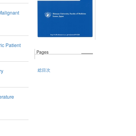
Malignant
ic Patient
Pages
総目次
ry
erature