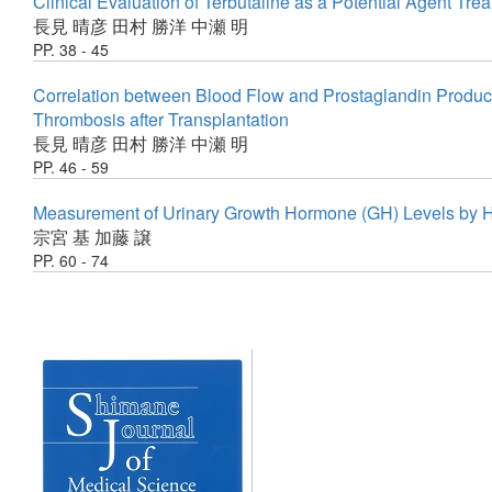
Clinical Evaluation of Terbutaline as a Potential Agent Tre
長見 晴彦
田村 勝洋
中瀬 明
PP. 38 - 45
Correlation between Blood Flow and Prostaglandin Producti
Thrombosis after Transplantation
長見 晴彦
田村 勝洋
中瀬 明
PP. 46 - 59
Measurement of Urinary Growth Hormone (GH) Levels by Hi
宗宮 基
加藤 譲
PP. 60 - 74