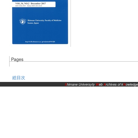
Pages
総目次
S
himane Universyty
W
eb
A
rchives of k
N
owledge