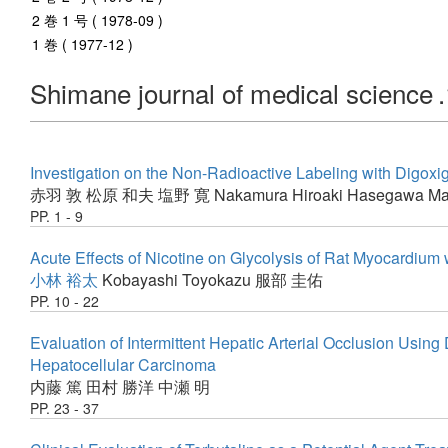
2 巻 1 号 ( 1978-09 )
1 巻 ( 1977-12 )
Shimane journal of medical science
Investigation on the Non-Radioactive Labeling with Digoxig
赤羽 敦
松原 和夫
塩野 寛
Nakamura Hiroaki
Hasegawa Ma
PP. 1 - 9
Acute Effects of Nicotine on Glycolysis of Rat Myocardium 
小林 裕太
Kobayashi Toyokazu
服部 圭佑
PP. 10 - 22
Evaluation of Intermittent Hepatic Arterial Occlusion Usi
Hepatocellular Carcinoma
内藤 篤
田村 勝洋
中瀬 明
PP. 23 - 37