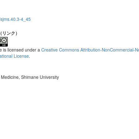
/sjms.40.3-4_45
（リンク）
le is licensed under a
Creative Commons Attribution-NonCommercial-No
ational License
.
f Medicine, Shimane University