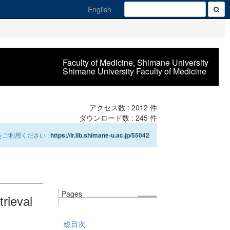
English
Faculty of Medicine, Shimane University
Shimane University Faculty of Medicine
アクセス数 :
2012
件
ダウンロード数 :
245
件
ご利用ください :
https://ir.lib.shimane-u.ac.jp/55042
Pages
trieval
総目次