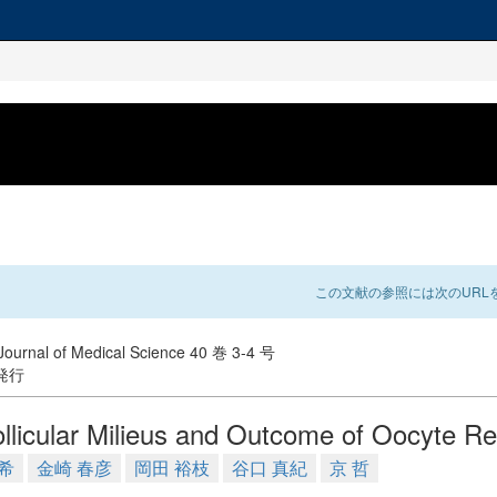
この文献の参照には次のURLを
ournal of Medical Science 40 巻 3-4 号
 発行
ollicular Milieus and Outcome of Oocyte Re
希
金崎 春彦
岡田 裕枝
谷口 真紀
京 哲