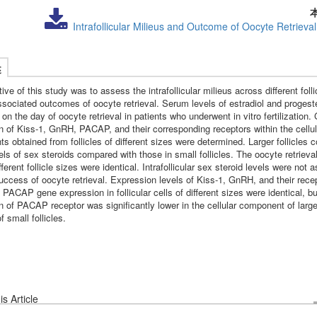
Intrafollicular Milieus and Outcome of Oocyte Retrieval
述
ive of this study was to assess the intrafollicular milieus across different folli
ssociated outcomes of oocyte retrieval. Serum levels of estradiol and proges
n the day of oocyte retrieval in patients who underwent in vitro fertilization.
n of Kiss-1, GnRH, PACAP, and their corresponding receptors within the cellul
 obtained from follicles of different sizes were determined. Larger follicles 
els of sex steroids compared with those in small follicles. The oocyte retrieva
fferent follicle sizes were identical. Intrafollicular sex steroid levels were not 
success of oocyte retrieval. Expression levels of Kiss-1, GnRH, and their rece
 PACAP gene expression in follicular cells of different sizes were identical, b
n of PACAP receptor was significantly lower in the cellular component of lar
f small follicles.
s Article