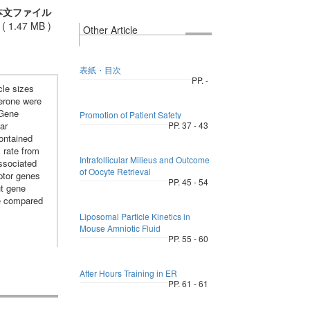
本文ファイル
(
1.47 MB
)
Other Article
表紙・目次
PP. -
cle sizes
terone were
 Gene
Promotion of Patient Safety
ar
PP. 37 - 43
contained
l rate from
Intrafollicular Milieus and Outcome
associated
of Oocyte Retrieval
ptor genes
PP. 45 - 54
ut gene
ge compared
Liposomal Particle Kinetics in
Mouse Amniotic Fluid
PP. 55 - 60
After Hours Training in ER
PP. 61 - 61