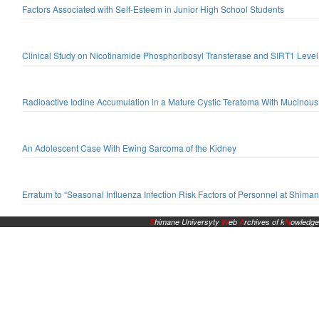
Factors Associated with Self-Esteem in Junior High School Students
Clinical Study on Nicotinamide Phosphoribosyl Transferase and SIRT1 Level
Radioactive Iodine Accumulation in a Mature Cystic Teratoma With Mucinou
An Adolescent Case With Ewing Sarcoma of the Kidney
Erratum to “Seasonal Influenza Infection Risk Factors of Personnel at Shiman
S
himane Universyty
W
eb
A
rchives of k
N
owledge