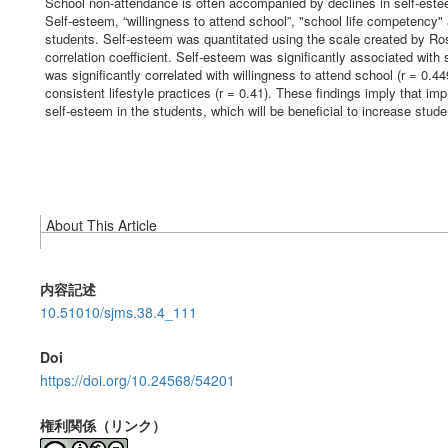
School non-attendance is often accompanied by declines in self-estee
Self-esteem, “willingness to attend school”, "school life competency"
students. Self-esteem was quantitated using the scale created by R
correlation coefficient. Self-esteem was significantly associated with 
was significantly correlated with willingness to attend school (r = 0.4
consistent lifestyle practices (r = 0.41). These findings imply that 
self-esteem in the students, which will be beneficial to increase stude
About This Article
内容記述
10.51010/sjms.38.4_111
Doi
https://doi.org/10.24568/54201
権利関係（リンク）