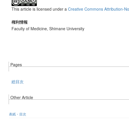
This article is licensed under a
Creative Commons Attribution-No
権利情報
Faculty of Medicine, Shimane University
Pages
総目次
Other Article
表紙・目次