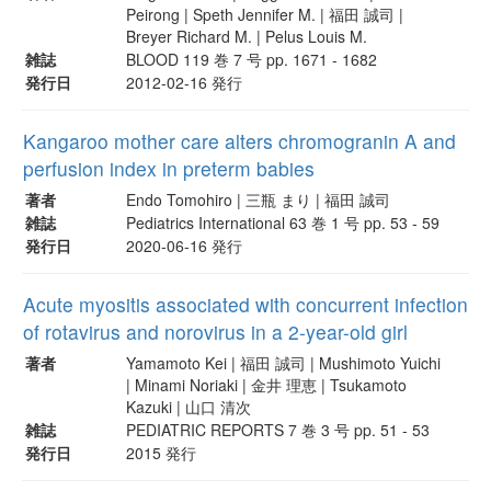
Peirong | Speth Jennifer M. | 福田 誠司 |
Breyer Richard M. | Pelus Louis M.
雑誌
BLOOD 119 巻 7 号 pp. 1671 - 1682
発行日
2012-02-16 発行
Kangaroo mother care alters chromogranin A and
perfusion index in preterm babies
著者
Endo Tomohiro | 三瓶 まり | 福田 誠司
雑誌
Pediatrics International 63 巻 1 号 pp. 53 - 59
発行日
2020-06-16 発行
Acute myositis associated with concurrent infection
of rotavirus and norovirus in a 2-year-old girl
著者
Yamamoto Kei | 福田 誠司 | Mushimoto Yuichi
| Minami Noriaki | 金井 理恵 | Tsukamoto
Kazuki | 山口 清次
雑誌
PEDIATRIC REPORTS 7 巻 3 号 pp. 51 - 53
発行日
2015 発行