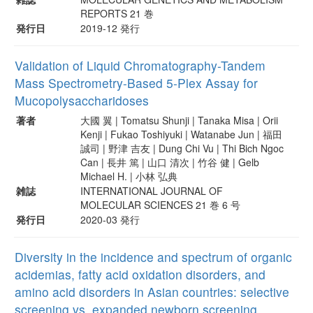
REPORTS 21 巻
発行日
2019-12 発行
Validation of Liquid Chromatography-Tandem
Mass Spectrometry-Based 5-Plex Assay for
Mucopolysaccharidoses
著者
大國 翼 | Tomatsu Shunji | Tanaka Misa | Orii
Kenji | Fukao Toshiyuki | Watanabe Jun | 福田
誠司 | 野津 吉友 | Dung Chi Vu | Thi Bich Ngoc
Can | 長井 篤 | 山口 清次 | 竹谷 健 | Gelb
Michael H. | 小林 弘典
雑誌
INTERNATIONAL JOURNAL OF
MOLECULAR SCIENCES 21 巻 6 号
発行日
2020-03 発行
Diversity in the incidence and spectrum of organic
acidemias, fatty acid oxidation disorders, and
amino acid disorders in Asian countries: selective
screening vs. expanded newborn screening