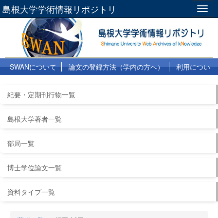
島根大学学術情報リポジトリ
Togg
navig
SWANについて
論文の登録方法（学内の方へ）
利用につい
て
よくある質問
リンク集
紀要・定期刊行物一覧
島根大学著者一覧
部局一覧
博士学位論文一覧
資料タイプ一覧