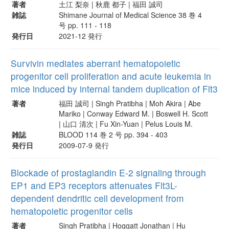
著者
土江 梨奈 | 秋鹿 都子 | 福田 誠司
雑誌
Shimane Journal of Medical Science 38 巻 4
号 pp. 111 - 118
発行日
2021-12 発行
Survivin mediates aberrant hematopoietic
progenitor cell proliferation and acute leukemia in
mice induced by internal tandem duplication of Flt3
著者
福田 誠司 | Singh Pratibha | Moh Akira | Abe
Mariko | Conway Edward M. | Boswell H. Scott
| 山口 清次 | Fu Xin-Yuan | Pelus Louis M.
雑誌
BLOOD 114 巻 2 号 pp. 394 - 403
発行日
2009-07-9 発行
Blockade of prostaglandin E-2 signaling through
EP1 and EP3 receptors attenuates Flt3L-
dependent dendritic cell development from
hematopoietic progenitor cells
著者
Singh Pratibha | Hoggatt Jonathan | Hu