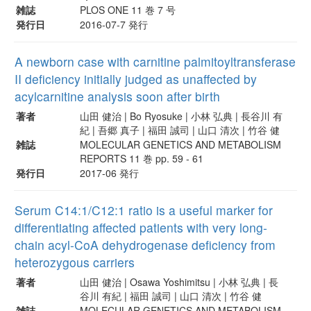
雑誌
PLOS ONE 11 巻 7 号
発行日
2016-07-7 発行
A newborn case with carnitine palmitoyltransferase
II deficiency initially judged as unaffected by
acylcarnitine analysis soon after birth
著者
山田 健治 | Bo Ryosuke | 小林 弘典 | 長谷川 有
紀 | 吾郷 真子 | 福田 誠司 | 山口 清次 | 竹谷 健
雑誌
MOLECULAR GENETICS AND METABOLISM
REPORTS 11 巻 pp. 59 - 61
発行日
2017-06 発行
Serum C14:1/C12:1 ratio is a useful marker for
differentiating affected patients with very long-
chain acyl-CoA dehydrogenase deficiency from
heterozygous carriers
著者
山田 健治 | Osawa Yoshimitsu | 小林 弘典 | 長
谷川 有紀 | 福田 誠司 | 山口 清次 | 竹谷 健
雑誌
MOLECULAR GENETICS AND METABOLISM