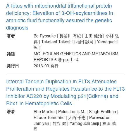
A fetus with mitochondrial trifunctional protein
deficiency: Elevation of 3-OH-acylcarnitines in
amniotic fluid functionally assured the genetic
diagnosis
著者
Bo Ryosuke | 長谷川 有紀 | 山田 健治 | 小林 弘
典 | Taketani Takeshi | 福田 誠司 | Yamaguchi
Seiji
雑誌
MOLECULAR GENETICS AND METABOLISM
REPORTS 6 巻 pp. 1 - 4
発行日
2016-03 発行
Internal Tandem Duplication in FLT3 Attenuates
Proliferation and Regulates Resistance to the FLT3
Inhibitor AC220 by Modulating p21(Cdkn1a) and
Pbx1 in Hematopoietic Cells
著者
Abe Mariko | Pelus Louis M. | Singh Pratibha |
Hirade Tomohiro | 大西 千恵 | Purevsuren
Jamiyan | 竹谷 健 | Yamaguchi Seiji | 福田 誠
司