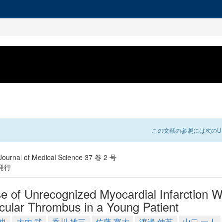
この文献の参照には次のUR
ournal of Medical Science 37 巻 2 号
 発行
e of Unrecognized Myocardial Infarction Wi
icular Thrombus in a Young Patient
也
大内 武
香川 雄三
佐藤 寛大
渡邊 伸英
山口 一人