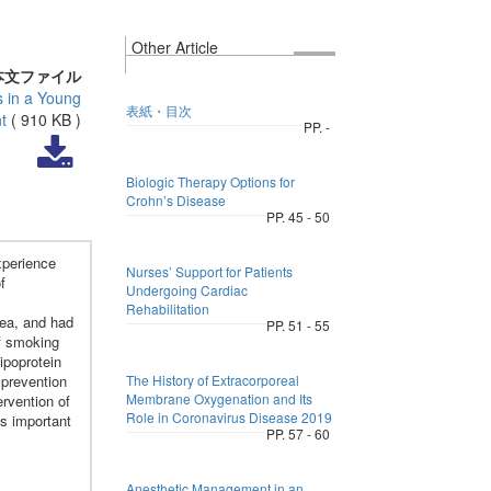
Other Article
本文ファイル
s in a Young
表紙・目次
t
(
910 KB
)
PP. -
Biologic Therapy Options for
Crohn’s Disease
PP. 45 - 50
xperience
Nurses’ Support for Patients
f
Undergoing Cardiac
Rehabilitation
ea, and had
PP. 51 - 55
of smoking
ipoprotein
 prevention
The History of Extracorporeal
Membrane Oxygenation and Its
ervention of
Role in Coronavirus Disease 2019
is important
PP. 57 - 60
Anesthetic Management in an