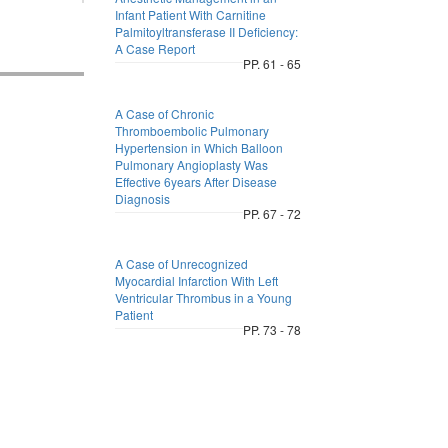
Infant Patient With Carnitine
Palmitoyltransferase II Deficiency:
A Case Report
PP. 61 - 65
A Case of Chronic
Thromboembolic Pulmonary
Hypertension in Which Balloon
Pulmonary Angioplasty Was
Effective 6years After Disease
Diagnosis
PP. 67 - 72
A Case of Unrecognized
Myocardial Infarction With Left
Ventricular Thrombus in a Young
Patient
PP. 73 - 78