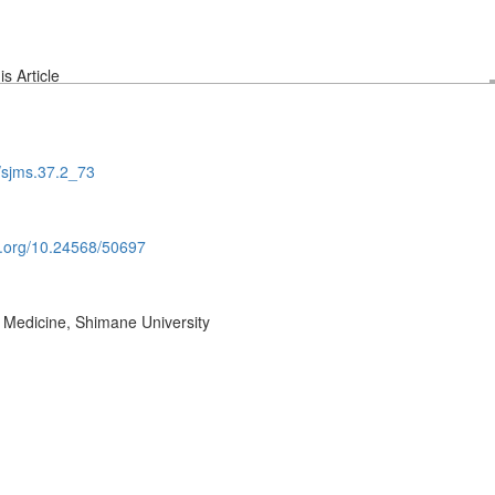
s Article
/sjms.37.2_73
oi.org/10.24568/50697
f Medicine, Shimane University