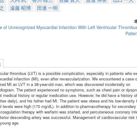
之
遠藤 昭博
田邊 一明
e of Unrecognized Myocardial Infarction With Left Ventricular Thrombu
Patien
述
icular thrombus (LVT) is a possible complication, especially in patients who e
ardial infarction (MI), even after revascularization. We encountered a case o
zed MI an LVT in a 38-year-old man, which was discovered incidentally on
rdiogram. The patient experienced no symptoms, such as chest pain or dyspn
nt medical history or regular medication use. However, he did have a history 
ttes daily), and his father had MI. The patient was obese and his low-density l
ol levels were high (170 mg/dL). In addition to pharmacotherapy for secondary
icoagulation therapy with warfarin was started, and percutaneous coronary int
anterior descending artery was successful. Management of cardiovascular risk 
 young age.