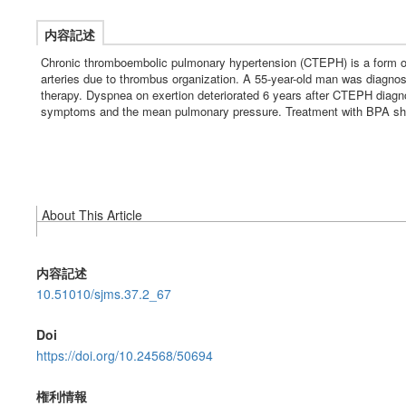
内容記述
Chronic thromboembolic pulmonary hypertension (CTEPH) is a form of
arteries due to thrombus organization. A 55-year-old man was diagno
therapy. Dyspnea on exertion deteriorated 6 years after CTEPH diagn
symptoms and the mean pulmonary pressure. Treatment with BPA shoul
About This Article
内容記述
10.51010/sjms.37.2_67
Doi
https://doi.org/10.24568/50694
権利情報