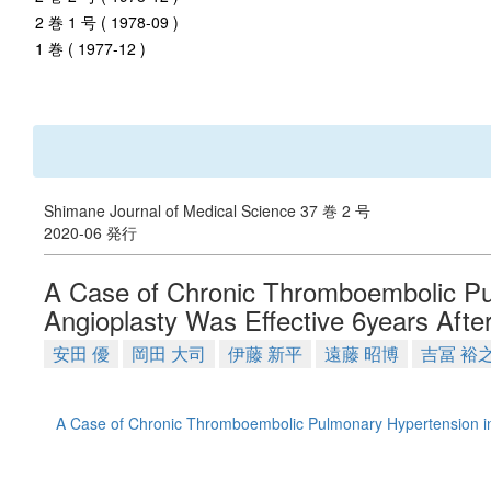
2 巻 1 号 ( 1978-09 )
1 巻 ( 1977-12 )
Shimane Journal of Medical Science 37 巻 2 号
2020-06 発行
A Case of Chronic Thromboembolic Pu
Angioplasty Was Effective 6years Afte
安田 優
岡田 大司
伊藤 新平
遠藤 昭博
吉冨 裕
A Case of Chronic Thromboembolic Pulmonary Hypertension in 