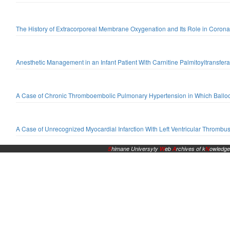
The History of Extracorporeal Membrane Oxygenation and Its Role in Coron
Anesthetic Management in an Infant Patient With Carnitine Palmitoyltransfera
A Case of Chronic Thromboembolic Pulmonary Hypertension in Which Balloo
A Case of Unrecognized Myocardial Infarction With Left Ventricular Thrombus
S
himane Universyty
W
eb
A
rchives of k
N
owledge