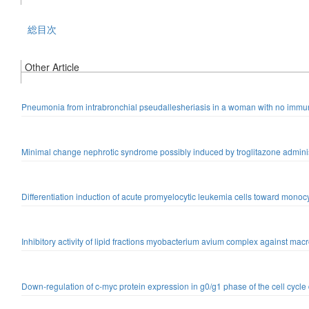
総目次
Other Article
Pneumonia from intrabronchial pseudallesheriasis in a woman with no imm
Minimal change nephrotic syndrome possibly induced by troglitazone administ
Differentiation induction of acute promyelocytic leukemia cells toward mono
Inhibitory activity of lipid fractions myobacterium avium complex against mac
Down-regulation of c-myc protein expression in g0/g1 phase of the cell cycle d