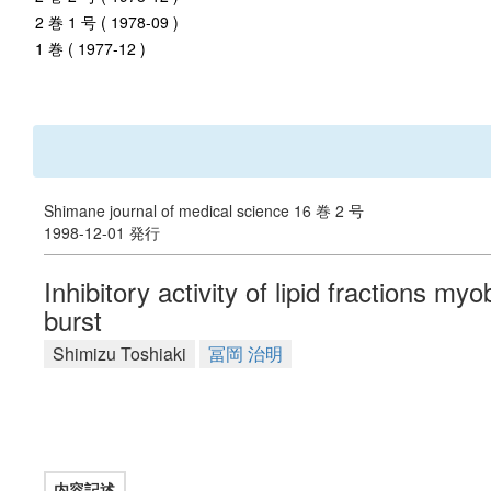
2 巻 1 号 ( 1978-09 )
1 巻 ( 1977-12 )
Shimane journal of medical science 16 巻 2 号
1998-12-01 発行
Inhibitory activity of lipid fractions
burst
Shimizu Toshiaki
冨岡 治明
内容記述