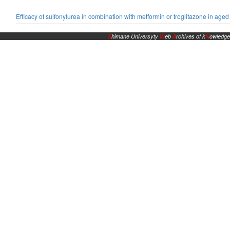
Efficacy of sulfonylurea in combination with metformin or troglitazone in ag
S
himane Universyty
W
eb
A
rchives of k
N
owledge