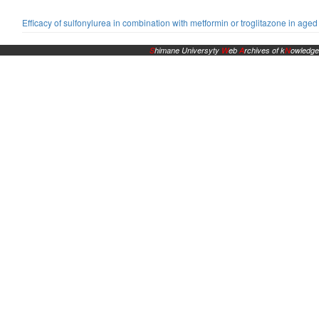
Efficacy of sulfonylurea in combination with metformin or troglitazone in ag
S
himane Universyty
W
eb
A
rchives of k
N
owledge