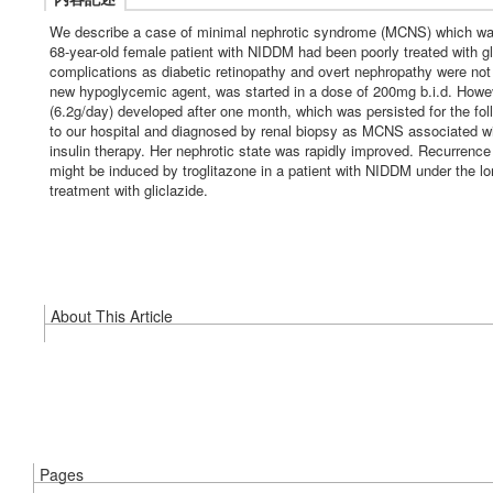
We describe a case of minimal nephrotic syndrome (MCNS) which was p
68-year-old female patient with NIDDM had been poorly treated with 
complications as diabetic retinopathy and overt nephropathy were not
new hypoglycemic agent, was started in a dose of 200mg b.i.d. Howev
(6.2g/day) developed after one month, which was persisted for the fo
to our hospital and diagnosed by renal biopsy as MCNS associated wit
insulin therapy. Her nephrotic state was rapidly improved. Recurrence
might be induced by troglitazone in a patient with NIDDM under the lo
treatment with gliclazide.
About This Article
Pages