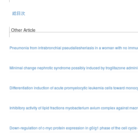
総目次
Other Article
Pneumonia from intrabronchial pseudallesheriasis in a woman with no imm
Minimal change nephrotic syndrome possibly induced by troglitazone administ
Differentiation induction of acute promyelocytic leukemia cells toward mono
Inhibitory activity of lipid fractions myobacterium avium complex against mac
Down-regulation of c-myc protein expression in g0/g1 phase of the cell cycle d