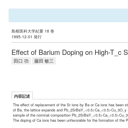
島根医科大学紀要 18 巻
1995-12-01 発行
Effect of Barium Doping on High-T_
田口 功
藤田 敏三
内容記述
The effect of replacement of the Sr ions by Ba or Ca ions has bee
of Ba, the lattice expands and Pb_2SrBaY_<0.5>Ca_<0.5>Cu_3O_y show
sample of the nominal composition Pb_2SrBaY_<0.5>Ca_<0.5>Cu_30_y.
The doping of Ca ions has been unfavorable for the formation of th