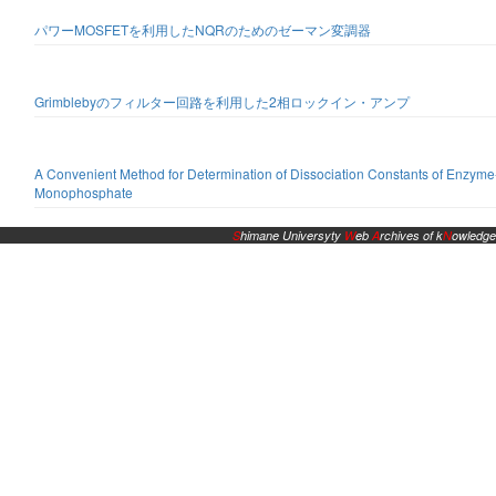
パワーMOSFETを利用したNQRのためのゼーマン変調器
Grimblebyのフィルター回路を利用した2相ロックイン・アンプ
A Convenient Method for Determination of Dissociation Constants of Enzym
Monophosphate
S
himane Universyty
W
eb
A
rchives of k
N
owledge