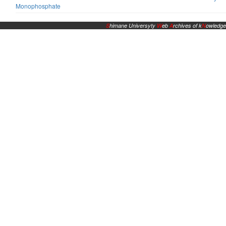
Monophosphate
S
himane Universyty
W
eb
A
rchives of k
N
owledge