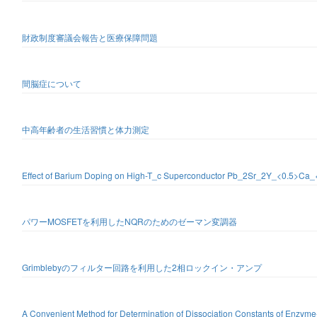
財政制度審議会報告と医療保障問題
間脳症について
中高年齢者の生活習慣と体力測定
Effect of Barium Doping on High-T_c Superconductor Pb_2Sr_2Y_<0.5>C
パワーMOSFETを利用したNQRのためのゼーマン変調器
Grimblebyのフィルター回路を利用した2相ロックイン・アンプ
A Convenient Method for Determination of Dissociation Constants of Enzym