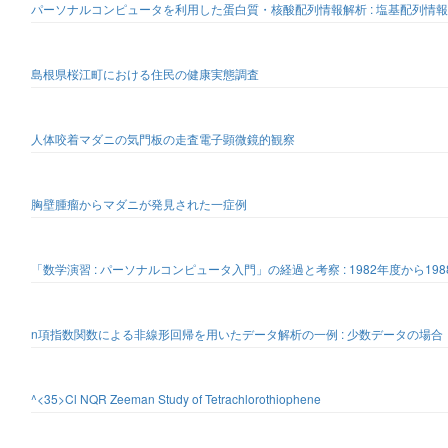
パーソナルコンピュータを利用した蛋白質・核酸配列情報解析 : 塩基配列情報解
島根県桜江町における住民の健康実態調査
人体咬着マダニの気門板の走査電子顕微鏡的観察
胸壁腫瘤からマダニが発見された一症例
「数学演習 : パーソナルコンピュータ入門」の経過と考察 : 1982年度から19
n項指数関数による非線形回帰を用いたデータ解析の一例 : 少数データの場合
^<35>Cl NQR Zeeman Study of Tetrachlorothiophene