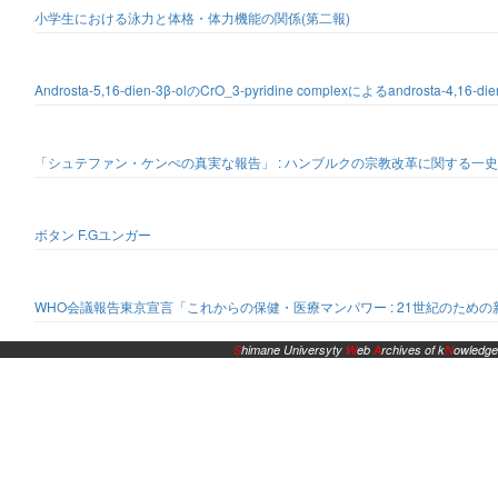
小学生における泳力と体格・体力機能の関係(第二報)
Androsta-5,16-dien-3β-olのCrO_3-pyridine complexによるandrosta-4,16-d
「シュテファン・ケンぺの真実な報告」 : ハンブルクの宗教改革に関する一史料
ボタン F.Gユンガー
WHO会議報告東京宣言「これからの保健・医療マンパワー : 21世紀のため
S
himane Universyty
W
eb
A
rchives of k
N
owledge