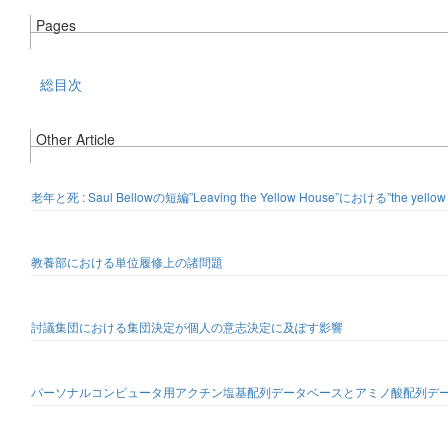
Pages
総目次
Other Article
老年と死 : Saul Bellowの短編”Leaving the Yellow House”における”the yello
教養部における単位履修上の諸問題
討議集団における集団決定が個人の意志決定に及ぽす影響
パーソナルコンピュータ用アクチン塩基配列データベースとアミノ酸配列デ