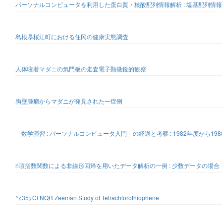
パーソナルコンピュータを利用した蛋白質・核酸配列情報解析 : 塩基配列情報解
島根県桜江町における住民の健康実態調査
人体咬着マダニの気門板の走査電子顕微鏡的観察
胸壁腫瘤からマダニが発見された一症例
「数学演習 : パーソナルコンピュータ入門」の経過と考察 : 1982年度から19
n項指数関数による非線形回帰を用いたデータ解析の一例 : 少数データの場合
^<35>Cl NQR Zeeman Study of Tetrachlorothiophene