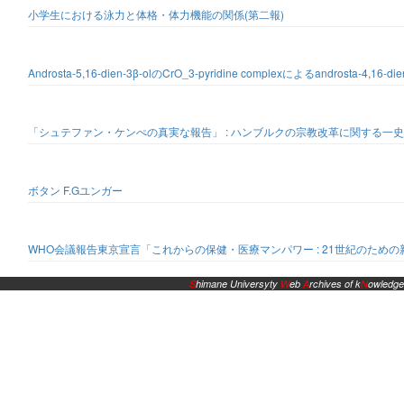
小学生における泳力と体格・体力機能の関係(第二報)
Androsta-5,16-dien-3β-olのCrO_3-pyridine complexによるandrosta-4,16-d
「シュテファン・ケンぺの真実な報告」 : ハンブルクの宗教改革に関する一史料
ボタン F.Gユンガー
WHO会議報告東京宣言「これからの保健・医療マンパワー : 21世紀のため
S
himane Universyty
W
eb
A
rchives of k
N
owledge