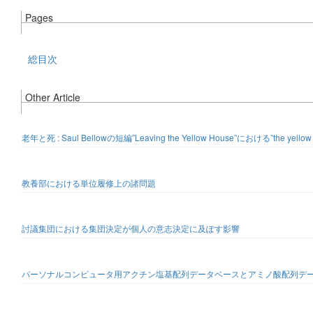
Pages
総目次
Other Article
老年と死 : Saul Bellowの短編”Leaving the Yellow House”における”the yello
教養部における単位履修上の諸問題
討議集団における集団決定が個人の意志決定に及ぽす影響
パーソナルコンピュータ用アクチン塩基配列データベースとアミノ酸配列デ