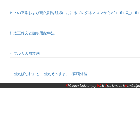
ヒトの正常および病的副腎組織におけるプレグネノロンからΔ^<16>-C_<19
好太王碑文と顓頊暦紀年法
へブル人の無常感
「歴史ばなれ」と「歴史そのまま」 : 森鴎外論
S
himane Universyty
W
eb
A
rchives of k
N
owledge