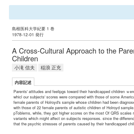
島根医科大学紀要 1 巻
1978-12-01 発行
A Cross-Cultural Approach to the Pare
Children
小滝 信夫
稲浪 正充
内容記述
Parents' attitudes and feelipgs toward their handicapped children ｗe
whicl our subjects' scores were compared with those of some Americ
female parents of Holroyd's sample whose children had been diagnos
with those of 22 female parents of autistic children of Holroyd sampl
pToblems, while, they got higher scores on the most Of QRS scales re
variants which might affect on subjects responses. since the differe
that the psychic stresses of parents caused by their handicapped ch