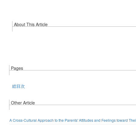
About This Article
Pages
総目次
Other Article
A Cross-Cultural Approach to the Parents' Attitudes and Feelings toward Th