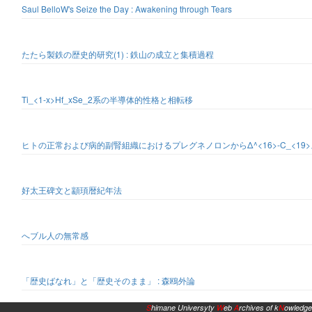
Saul BelloW's Seize the Day : Awakening through Tears
たたら製鉄の歴史的研究(1) : 鉄山の成立と集積過程
Ti_<1-x>Hf_xSe_2系の半導体的性格と相転移
ヒトの正常および病的副腎組織におけるプレグネノロンからΔ^<16>-C_<19
好太王碑文と顓頊暦紀年法
へブル人の無常感
「歴史ばなれ」と「歴史そのまま」 : 森鴎外論
S
himane Universyty
W
eb
A
rchives of k
N
owledge