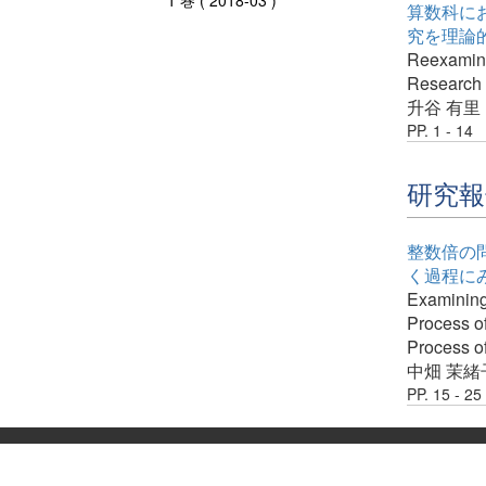
1 巻 ( 2018-03 )
算数科にお
究を理論
Reexamini
Research 
升谷 有里
PP. 1 - 14
研究報
整数倍の
く過程に
Examining 
Process of
Process o
中畑 茉緒
PP. 15 - 25