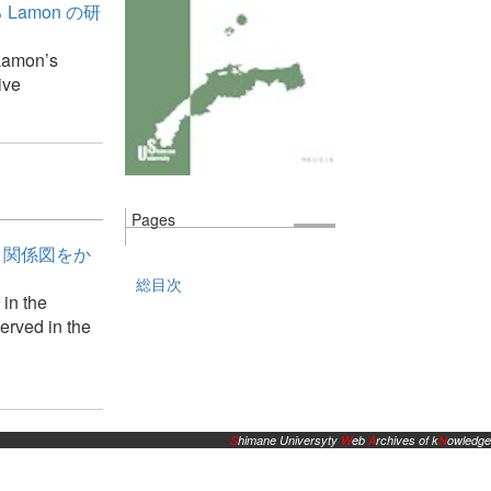
amon の研
 Lamon’s
ive
Pages
 関係図をか
総目次
 in the
erved in the
S
himane Universyty
W
eb
A
rchives of k
N
owledge